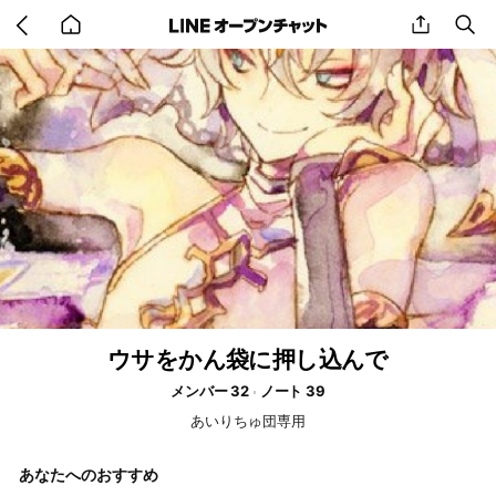
Go
share
se
back
to
home
ウサをかん袋に押し込んで
メンバー 32
ノート 39
あいりちゅ団専用
あなたへのおすすめ