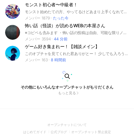
モンスト初心者〜中級者！
モンスト始めたての方、やってるけどあまり上手くなれてない方、最近やってなかったけど復帰した方など、（主に）モンスト初心者の方向けのオープンチャットとなっております。皆様のご参加お待ちしております! （もちろん上級者の方も入って差し支えありません。） 年齢性別は一切問いません！ 雑談、交流、ガチャの内容自慢、見る専、マルチの部屋張り、絆貯め、コラボクエストなど、何をしてもOKです。 ※初心者向けのクエストが多いことはご理解ください。(高難度クエストを貼ることも、差し支えありません。詳しくはノートをご覧ください。） ※荒らし、暴言などで他の方に迷惑を掛ける行為は絶対にしないでください。 宣伝目的の入室もご遠慮ください。 絆専用サブトークルーム、雑談専用のサブトークルームなどもあります。 ライブトークは行っておりません。 誰でも気軽に話せる場所になるよう努力していきますので、是非是非参加していただけると嬉しいです(*^^*) それでは良きモンストライフを！ #モンスト #モンスト初心者 #モンスト雑談 #モンスト交流 #モンスト復帰 #モンストマルチ #モンスターストライク
メンバー 1879
たった今
怖い話（怪談）が読めるWEBの本屋さん
※コピペも含みます ・怖い話の投稿は自由、可能な限りノートにも貼ってください ・感想や質問はノートのコメント欄にお願いします ・雑談はNG これは！というネタがあれば、みなさんの体験談、コピペなんでもどうぞ。
メンバー 3594
44 分前
ゲーム好き集まれー！【雑談メイン】
このオプチャを見てくれた君ありがとー！ 少しでも入ろうと思ってくれた人は 下の説明を読んでねー𓂃 𓈒𓏸 ✄------------------------------✄ 改めまして管理人のしずくです！ ここのオプは ゲームが好き！ みんなと一緒に雑談したい！ と思っている人達が集まったグループです！ 老若男女問わず大歓迎です！ ギフト付き大会企画もたまにやってます𖤐 ̖́- 必須！ ⿻大事なノートの確認をしましょう⿻ ↬暴言× 下ネタ× ギフト△ 宣伝〇↫ #男子 #女子 #初心者 #上級者 #ゲーム #FPS #雑談
メンバー 163
8 時間前
その他にもいろんなオープンチャットがもりだくさん
もっと見る
(Open
オープンチャットについて
in
(Open
(Open
(Open
はじめてガイド
公式ブログ
オープンチャット禁止規定