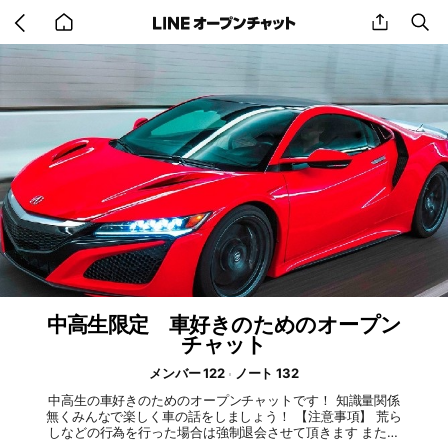
Go
share
se
back
to
home
中高生限定 車好きのためのオープン
チャット
メンバー 122
ノート 132
中高生の車好きのためのオープンチャットです！ 知識量関係
無くみんなで楽しく車の話をしましょう！ 【注意事項】 荒ら
しなどの行為を行った場合は強制退会させて頂きます また、