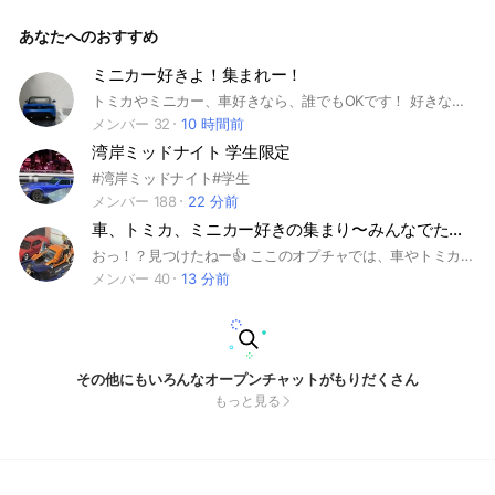
即抜け行為を行った場合は通報させて頂きます。「中高生」限
定なので小学生の方はご遠慮ください #車 #ゲーム #車好き
あなたへのおすすめ
#中高生限定 #雑談
ミニカー好きよ！集まれー！
トミカやミニカー、車好きなら、誰でもOKです！ 好きなミニカーを皆さんで共有しましょう！ ぜひ参加お願いします🙇 荒らし❌即抜け⭕ #トミカ #ミニカー
メンバー 32
10 時間前
湾岸ミッドナイト 学生限定
#湾岸ミッドナイト#学生
メンバー 188
22 分前
車、トミカ、ミニカー好きの集まり〜みんなでたくさん語り合おう〜！(車、トミカ、ミニカー以外も大歓迎)
おっ！？見つけたねー👍 ここのオプチャでは、車やトミカ、ミニカーは勿論のこと他の乗り物などでも何でもOK❗️さあ、みんなで語り合おうではないか‼️どんどんこのオプを大きくしていきたいので、参加を楽しみに待ってるよー！ 追記 👉荒らし禁止ね？ #トミカ #ミニカー #車 #プラレール #鉄道 #船 #飛行機 #模型 #趣味 #Nゲージ
メンバー 40
13 分前
その他にもいろんなオープンチャットがもりだくさん
もっと見る