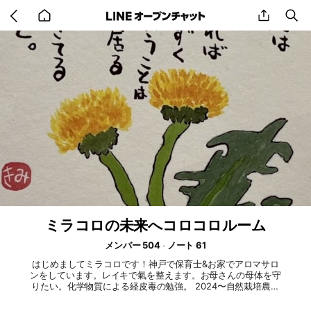
Go
share
se
back
to
home
ミラコロの未来へコロコロルーム
メンバー 504
ノート 61
はじめましてミラコロです！神戸で保育士&お家でアロマサロ
ンをしています。レイキで氣を整えます。お母さんの母体を守
りたい。化学物質による経皮毒の勉強。 2024〜自然栽培農家
さんを応援、玄米のすばらしさを伝えます。