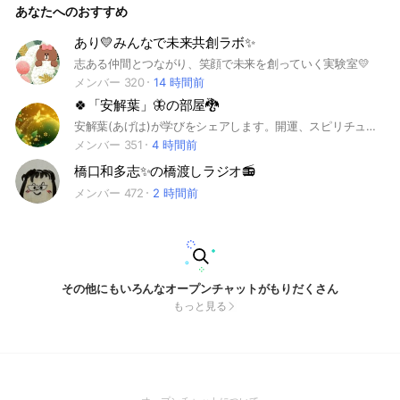
あなたへのおすすめ
あり💛みんなで未来共創ラボ✨
志ある仲間とつながり、笑顔で未来を創っていく実験室💛
メンバー 320
14 時間前
🍀「安解葉」🦋の部屋🐉
安解葉(あげは)が学びをシェアします。開運、スピリチュアル、金斗運
メンバー 351
4 時間前
橋口和多志✨の橋渡しラジオ📻
メンバー 472
2 時間前
その他にもいろんなオープンチャットがもりだくさん
もっと見る