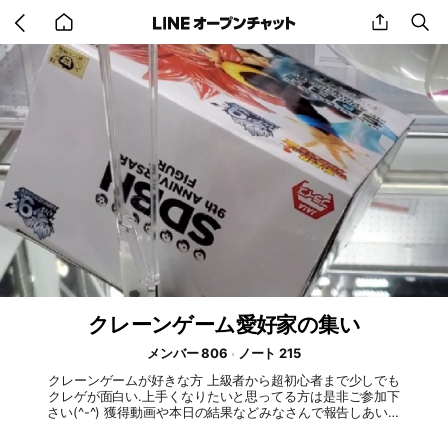
Go
share
se
back
to
home
クレーンゲーム愛好家の集い
メンバー 806
ノート 215
クレーンゲームが好きな方 上級者から超初心者まで少しでも
クレゲが面白い.上手くなりたいと思ってる方は是非ご参加下
さい(^-^) 獲得動画や本日の結果などみなさんで報告しあいま
しょp(^-^)q 入ったかたは必ず挨拶お願いしますm(_ _)m メン
バーの方は出来るだけ返事をしてあげてください(^-^)/ 2021/1