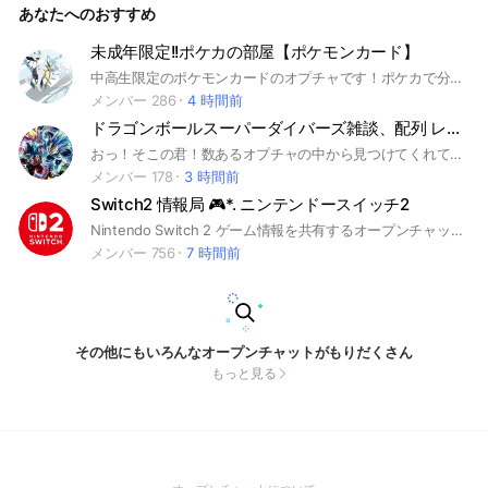
あなたへのおすすめ
1/29承認制にしました #クレーンゲーム #クレゲ #UFOキャッ
チャー #ゲーセン #ゲームセンター #クレーンゲーム好き
未成年限定!!ポケカの部屋【ポケモンカード】
中高生限定のポケモンカードのオプチャです！ポケカで分からない事やデッキ構築の相談なんかもしてくれて構いません！ 初心者も上級者も大歓迎！ 中高生以外の方は御遠慮ください 参加したら必ず大事なノートをご覧下さい 荒らしお断り 注意事項 下ネタ❌喧嘩❌即抜け❌ タメ口⭕️ #ポケモン #ポケットモンスター #ポケモンカード #ポケカ #ポケモンカードゲーム #中学生 #中高生限定 #高校生 #中学生限定 #高校生限定
メンバー 286
4 時間前
ドラゴンボールスーパーダイバーズ雑談、配列 レジェンズ フュージョンワールド ドッカンバトル
おっ！そこの君！数あるオプチャの中から見つけてくれてありがとう！ 一応ここはドラゴンボールヒーローズの雑談の場所だけど…ドラゴンボールに関連することだったらなんでも話してもいいよ！ドラゴンボールヒーローズの配列持っているので、見てほしいときは聞きます！ みんな大歓迎なので入ってきてください！！お願いします！説明は入ってきたらbotがしてくれます！ 入る場合は即抜け、荒らし、などしないでください！ ご協力お願いします ＃ドラゴンボールヒーローズ ＃ドラゴンボール ＃ドラゴンボールレジェンズ ＃ドラゴンボールドッカンバトル ＃ドラゴンボールゼノバース ＃ドラゴンボールフュージョンワールド ＃ドラゴンボールスパーキングゼロ ＃ドラゴンボールダイバーズ
メンバー 178
3 時間前
Switch2 情報局 🎮*. ニンテンドースイッチ2
Nintendo Switch 2 ゲーム情報を共有するオープンチャットです！ おすすめ、新作、レビューなど、Switch関連の話題で盛り上がりましょう！ #Switch2 #Switch #スイッチ #ゲーム #攻略 #雑談 #募集 #フレンド #Nintendo #任天堂 #あつ森 #桃鉄 #ピクミン #スプラトゥーン #ポケモン #マリオ #オンライン #マリオ #マルチ #ゼルダ #ニンテンドー #ニンテンドーダイレクト #ニンダイ
メンバー 756
7 時間前
その他にもいろんなオープンチャットがもりだくさん
もっと見る