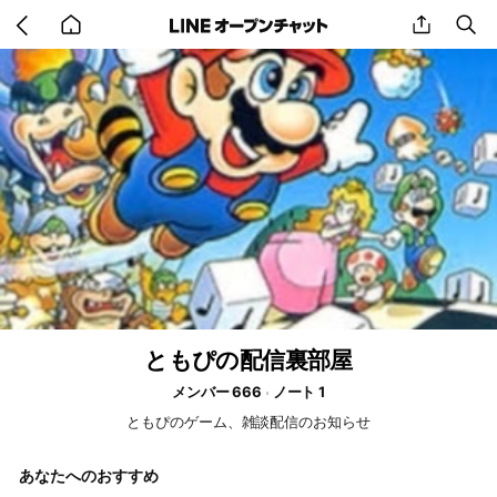
Go
share
se
back
to
home
ともぴの配信裏部屋
メンバー 666
ノート 1
ともぴのゲーム、雑談配信のお知らせ
あなたへのおすすめ