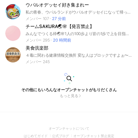
ウパルオデッセイ好き集まれー
私の青春、ウパルランドがウパルオデッセイになって帰ってきました！おかえり！ ウパルオデッセイの情報交換にいかがでしょうか？ イベントの進歩状況や召喚例など共有しましょ♪ もちろん、雑談もOKですが参加してる方が不快にならないような内容でお願いします！ お友達募集にもぜひぜひご活用ください♪ #ウパルオデッセイ #ウパオデ #ウパル
メンバー 107
27 分前
チームSAKURA🌏️🌸【発言禁止】
みんなでつくる枠🌏️🌸1人の100歩より皆の1歩で上を目指すぞー❤️‍🔥
メンバー 295
20 時間前
美食倶楽部
４毒に関わる健康情報交換所 変な人はブロックですよぉ〜！ ルールはノートを見てねぇ！
メンバー 245
その他にもいろんなオープンチャットがもりだくさん
もっと見る
(Open
オープンチャットについて
in
(Open
(Open
(Open
はじめてガイド
公式ブログ
オープンチャット禁止規定