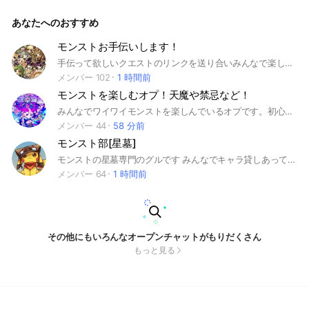
スト#モンスターストライク#アーキレット＃コルティーナ#周
回#アムネディア#破界の星墓
あなたへのおすすめ
モンストお手伝いします！
手伝って欲しいクエストのリンクを送り合いみんなで楽しくクリアしていきましょう！ #モンスト #禁忌の獄 #覇者の塔 #天魔の孤城
メンバー 102
1 時間前
モンストを楽しむオプ！天魔や禁忌など！
みんなでワイワイモンストを楽しんでいるオプです。初心者〜上級者の方まで気楽に入ってください！このオプの人は皆優しいので気軽にどぞ！ 即抜けは成敗、荒らし、暴言❌ 全然今でも会話が活発なので是非入ってくださいな〜 天魔もバリバリやってます！！ アットホームなオプチャです #モンスト #運極 #初心者 #マルチ #天魔 #禁忌 #楽しく #のんびり#マラソン#絆#不可思議#アーキレット#天魔の孤城
メンバー 44
58 分前
モンスト部[星墓]
モンストの星墓専門のグルです みんなでキャラ貸しあって 制覇を目指しましょう 試練、庭園どっちも頑張りましょ！ みんな仲良くて みんな面白いですよ〜 入ったら挨拶してね アイコン設定もよろしく 名前をモンストの名前と同じにして くれると助かります あなたが入ってくることを お待ちにしております
メンバー 64
1 時間前
その他にもいろんなオープンチャットがもりだくさん
もっと見る