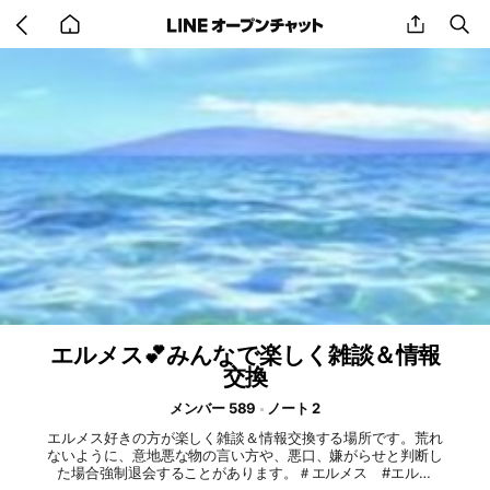
Go
share
se
back
to
home
エルメス💕みんなで楽しく雑談＆情報
交換
メンバー 589
ノート 2
エルメス好きの方が楽しく雑談＆情報交換する場所です。荒れ
ないように、意地悪な物の言い方や、悪口、嫌がらせと判断し
た場合強制退会することがあります。＃エルメス #エルパ