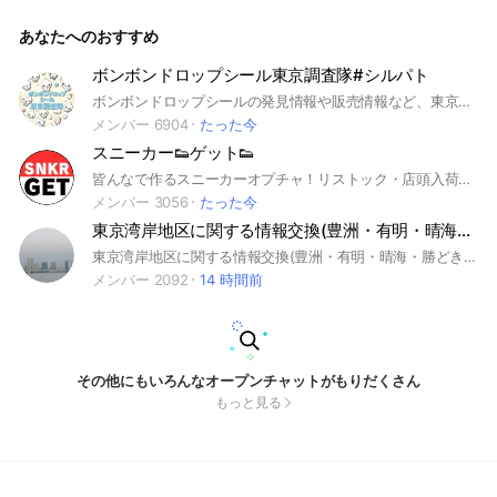
ト #helmes
あなたへのおすすめ
ボンボンドロップシール東京調査隊#シルパト
ボンボンドロップシールの発見情報や販売情報など、東京の情報をみんなで調査するオプチャです。#シルパト#ボンドロ#シル活
メンバー 6904
たった今
スニーカー👟ゲット👟
皆んなで作るスニーカーオプチャ！リストック・店頭入荷速報・並び情報・ゲット速報・WEB販売・販売予定・予約情報・店舗オープン・今日のスニーカーなど、ファッション関連の話しも可とし、スニーカー関連の話で盛り上がってます。NIKE SNKRS（限定オファー・スニパス・スタッシュ・justdrop・ナイキ入荷情報）※禁止事項→転売関連、プレ値付きますか等の質問、売り買い、人の中傷、不快に感じる投稿は強制退会の対象となります。スニーカー👟ゲット👟参加後に、必ず規約を読んで下さい☆sneaker👟get👟
メンバー 3056
たった今
東京湾岸地区に関する情報交換(豊洲・有明・晴海・勝どき・月島・東雲)
東京湾岸地区に関する情報交換(豊洲・有明・晴海・勝どき・月島・東雲)をしましょう。 ご参加頂いた場合、ノートにある 「当オープンチャットの運用に関して」ご確認をお願いいたします
メンバー 2092
14 時間前
その他にもいろんなオープンチャットがもりだくさん
もっと見る