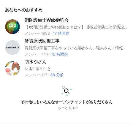
んか？😶 このグループでは年齢に関係なく、気軽に質問した
り意見交換したりできる場にしたいと思っています🤝 学習し
あなたへのおすすめ
た結果をスクショして共有もしてください。褒め合いましょ
う！ 💮そして、一緒に合格目指します💮 合格した方は是非と
も、後輩をサポートしてください！ #二級建築施工管理技士
消防設備士Web勉強会
#一級建築施工管理技士 #試験対策 #質問 #学習報告 #セ
【🧯消防設備士Web勉強会とは？】 🔴現役消防士と消防設備士が共同管理・運営しているLINEオープンチャットです。 🔴消防設備士の過去問や勉強方法、現場実務における問題解決方法を日本全国の消防関係者が集まって情報共有しています。 🔴もちろん参加は無料！ 今すぐ参加して消防の知識と人脈を広げましょう！ 【👥こんな方にオススメ！】 • 消防設備士試験合格を目指す方 • 現場でのトラブル解決方法を知りたい方 • 消防設備に関する最新情報を常に知りたい方 • 消防関係者と交流し、人脈を広げたい方 ** 主な情報内容** 【💯消防設備士試験過去問解説】 o 過去問の分析に基づいた出題傾向解説 o 問題の解き方やポイントを分かりやすく解説 o 試験対策に役立つアドバイスを提供 【💡現場実務トラブル解決】 o 現場で起こりがちなトラブル事例を紹介 o 経験豊富な消防士・消防設備士による解決方法を解説 o 法令に基づいた適切な対応方法を学べる 【🆕最新消防情報】 o 消防法令改正や設備に関する最新情報をいち早く配信 o 業界ニュースや技術動向を常に把握できる o 業務に役立つ最新知識を習得できる 【🤝消防設備士・消防士との交流】 o 同じ志を持つ仲間と情報交換や意見交換 o 疑問や悩みを気軽に相談できる o 人脈を広げ、仕事に役立てられる 【📣その他】 • 資格取得を目指す方への応援メッセージ • 勉強会やイベント情報 • 求人情報 ※ 参加前に必ずプロフィール設定をお願いします。 多くの消防関係者の方のご参加をお待ちしております！ 一緒に消防の知識と人脈を広げ、安全な社会づくりに貢献しましょう！ #消防設備士 #消防士 #試験対策 #現場実務 #情報交換 #交流 #無料 #オープンチャット
コカン
メンバー 1883
17 時間前
賃貸原状回復工事
賃貸原状回復工事をやっている業者さん、職人さん！情報交換しましょう！ #多能工 #賃貸原状回復工事 #賃貸 #原状回復工事 #空室 #クロス #CF #ソフト巾木 #レイフロア #フロアタイル #設備 #電気 #エアコン #塗装 #シート #リアテック #ダイノック #ハウスクリーニング #ルームクリーニング #クリーニング #修繕工事 #小修繕工事 #雑工事 #畳 #ガラス工事 #建具
メンバー 444
16 時間前
防水やさん
防水工事のこと
メンバー 167
38 分前
その他にもいろんなオープンチャットがもりだくさん
もっと見る