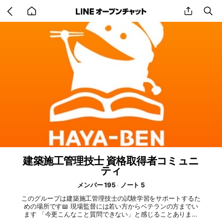
Go
share
se
back
to
home
建築施工管理技士 資格取得者コミュニ
ティ
メンバー 195
ノート 5
このグループは建築施工管理技士の試験学習をサポートするた
めの場所です📖 現場監督には若い方からベテランの方までい
ます 「今更こんなこと質問できない」と感じることありませ