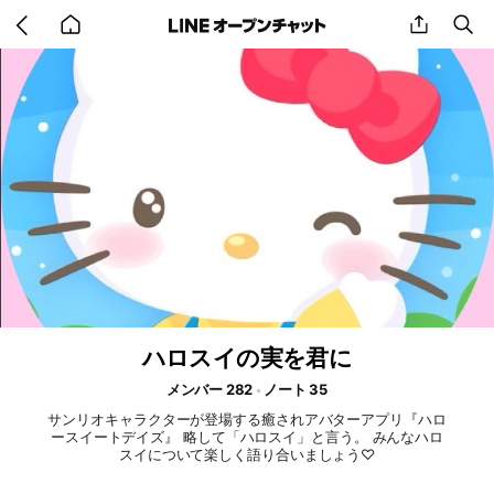
Go
share
se
back
to
home
ハロスイの実を君に
メンバー 282
ノート 35
サンリオキャラクターが登場する癒されアバターアプリ『ハロ
ースイートデイズ』 略して「ハロスイ」と言う。 みんなハロ
スイについて楽しく語り合いましょう♡