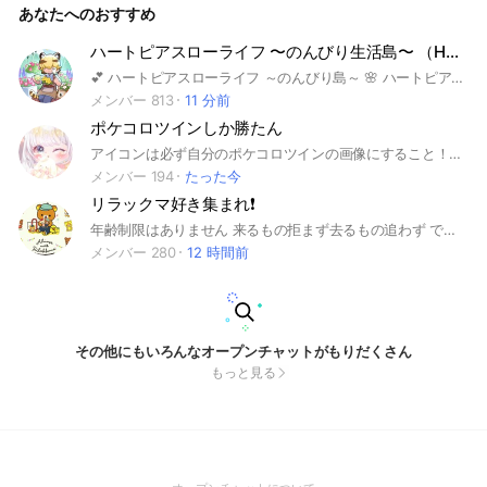
あなたへのおすすめ
ハートピアスローライフ 〜のんびり生活島〜 （Heartpia）
💕 ハートピアスローライフ ～のんびり島～ 🌸 ハートピアスローライフでスローライフを満喫してる人、集合〜！☺️✨ このオプの雰囲気 ・みんなでまったり、のんびり島生活を楽しんでます🏝️ ・自分のペースで遊びたい人にぴったり！ ・ほっこりする報告や、かわいい発見をシェアし合ってます💐 ・男性も女性も、みんな仲良くゆる〜く繋がれる場所です こんなお話してます 🌻 お気に入りのコーディネート自慢 🎨 島のレイアウトやインテリアのアイデア 🐾 釣りや採集、ガーデニングのちょっとしたコツ 💝 イベント情報ののんびり共有 ✨ 「今日のほっこりエピソード」 🌙 困ったときはゆる〜く質問OK！ ガツガツ攻略じゃなくて、癒しを求めてる人大歓迎💕 マイペースに、好きなように楽しみましょう〜 こんな人にぴったり ・まったり自分のペースで遊びたい ・かわいいものが好き ・のんびり会話を楽しみたい ・癒しが欲しい ・優しい雰囲気が好き あなたもハートピアスローライフで、ゆる〜い島時間を一緒に過ごしませんか？🌺☕ ----- ふわっとした優しい雰囲気にしてみました！もっとゆるくしたいとか、調整したい部分があれば教えてくださいね💕​​​​​​​​​​​​​​​​ 💖ハートピアスローライフとは？ 『ハートピアスローライフ』は、XD Inc.が独自に開発・運営した、心安らぐ生活シミュレーションスマホゲームです。 プレイヤーはゲーム内で自分のペースでゆっくりと過ごすことができます。どんな趣味や個性、才能を持っていても、あるいは異なる外見や声、性別であっても、ありのままに思う存分表現することができます。 釣りや料理、猫との暮らし、ガーデニング、音楽など…。友達と一緒に、のんびりと美しい景色の中を旅したりもできます。 『ハートピアスローライフ』で、あなただけの素晴らしい生活に出会いましょう。
メンバー 813
11 分前
ポケコロツインしか勝たん
アイコンは必ず自分のポケコロツインの画像にすること！喧嘩❌変な人が来ても何も話さず即退会！ポケコロツイン以外の話も別にOK！
メンバー 194
たった今
リラックマ好き集まれ❗
年齢制限はありません 来るもの拒まず去るもの追わず ですのでお気軽にどうぞ〜 リラックマ達が好きな人一緒に語りましょう❗誹謗・中傷はやめて下さい。 入室後まずノートから「大事なノート」を確認してください 楽しく語れるとうれしいです！
メンバー 280
12 時間前
その他にもいろんなオープンチャットがもりだくさん
もっと見る