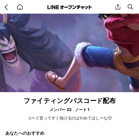
Go
share
se
back
to
home
ファイティングパスコード配布
メンバー 33
ノート 1
コード貰ってすぐ抜けるのはやめてほしーな🥺
あなたへのおすすめ