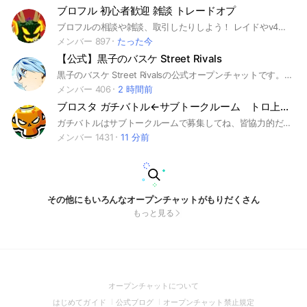
ブロフル 初心者歓迎 雑談 トレードオプ
ブロフルの相談や雑談、取引したりしよう！ レイドやv4も！ 初心者でも上級者でも歓迎！ トレードはブロフル以外もありだよ〜 #ブロフル #ロブロックス
メンバー 897
たった今
【公式】黒子のバスケ Street Rivals
黒子のバスケ Street Rivalsの公式オープンチャットです。 公式サイト：https://www.kurobas-sr.com/ 公式X：https://twitter.com/KRBS_SR
メンバー 406
2 時間前
ブロスタ ガチバトル←サブトークルーム トロ上げ←本オプ
ガチバトルはサブトークルームで募集してね、皆協力的だよ～ 入ったら必ずオートリプライ（入ったら表示される返信のこと）と大事なノートみてね よろしく👍 #ブロスタ #ガチバトル #トロ上げ #ランク
メンバー 1431
11 分前
その他にもいろんなオープンチャットがもりだくさん
もっと見る
(Open
オープンチャットについて
in
(Open
(Open
(Open
はじめてガイド
公式ブログ
オープンチャット禁止規定