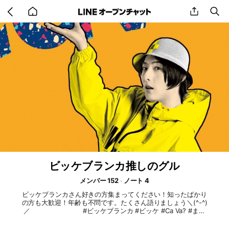
Go
share
se
back
to
home
ビッケブランカ推しのグル
メンバー 152
ノート 4
ビッケブランカさん好きの方集まってください！知ったばかり
の方も大歓迎！年齢も不問です。たくさん語りましょう＼(^-^)
／ #ビッケブランカ #ビッケ #Ca Va? #まっ
しろ #Vicke 注意 ・荒らしは禁止 ・マナーをわきまていない
発言、態度が見受けられた場合、強制退会させていただきます