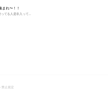
集まれ〜！！
BMWが好きな人、乗ってる人是非入ってみて下さい！！Xシリーズでもワゴンでもセダンでもクーペでも、オープンでも大丈夫です！！
(Open
ト禁止規定
in
a
new
window)