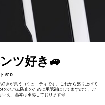
ンツ好き🚙
ト 510
ツ好きが集うコミュニティです。これから盛り上げて
はいえ、基本は承認しております😃