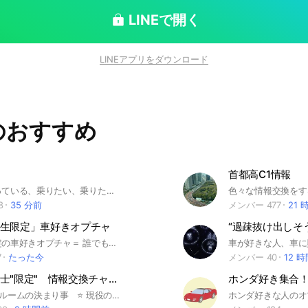
LINEで開く
LINEアプリをダウンロード
のおすすめ
首都高C1情報
三菱車に乗っている、乗りたい、乗りたくない、乗っていた、良くも悪くも三菱車 #三菱 #三菱自動車 #MITSUBISHI #ギャラン #ランサー #エクリプス #デリカ #エテルナ #シグマ #チャレンジャー #ストラーダ #ブラボー #コルト#i #ミラージュ #パジェロ #エアトレック #シャリオ #RVR #EK #レグナム #ミニキャブ #ディアマンテ #アウトランダー #グランディス
色々な情報交換をす
8
35 分前
メンバー 477
21 
生限定」車好きオプチャ
“過疎抜け出しそ
＝中学生限定の車好きオプチャ＝ 誰でも大歓迎！！ 雑談もOK！
7
たった今
メンバー 40
12 
自動車整備士"限定" 情報交換チャット
ホンダ好き集合
⭐️ チャットルームの決まり事 ⭐️ 現役の自動車整備士同士で整備や故障修理の相談が目的です DIY目的で自動車整備士へ質問したい方（現役の整備士では無い方）のご質問は禁止です 整備士を志す学生さんからの進路の質問は専用のルームを用意してあるのでそちらでどうぞ （自分の車を整備したい等の質問は禁止） ⭐️ 質問内容によってそれぞれ相談ルームがあります ⭐️ メインのチャットルームにて自動車整備、故障についての相談ができますが、工具について、診断機について等、専門分野毎に別の相談ルームを用意しています ご質問内容によっては別ルームにてご相談をお願いする事になります 右上の「三」をタップし、トークルーム一覧から別ルームへご入室下さい ⭐️ 質問の仕方 ⭐️ ・車種(必要ならグレード) ・初度登録 ・型式 ・エンジン型式 ・総走行距離 ・症状 ・どこまで診てあるか （故障コードや測定数値等） 以上のような基本情報を添付して頂くと回答を頂きやすいです 故障探求にあたり役に立ちそうな情報はなるべく記載して下さい 初めて質問される場合は過去の質問のやりとりを遡って読んで頂き、聞き方や文面の参考にして下さい 回答をもらったらお例の返信を忘れずに 回答をもとに整備した結果の報告もお願いします ↑ これはこのチャットに参加されてる皆さまがすごく楽しみにされてる部分です ⭐️ 投稿マナー ⭐️ 投稿文はできる限りまとめて1投稿にすること （一文ずつ複数投稿すると通知が増えて迷惑です） 車両データは車検証をそのまま撮影して投稿せず必要な情報のみを文字にして投稿するとこ （万が一の個人情報漏れを防ぐため） 車両の写真を投稿する場合は特にナンバーが写り込まないように気をつけること 質問への返信はなるべくリプライ機能を使用すること （質問者さんに回答が届かない事があるので） 愚痴、批判の言い合いや長々とした整備に関連しない会話の禁止（参加されてる他者さんが読んでも楽しめない益の無い会話） 個人同士、知り合いとの直接的な整備にあまり関連しない長々とした会話の禁止（オフ会チャットルームを除く） 音声付きスタンプ禁止 威圧的なタメ口禁止 口論に発展した場合は強制退会して頂く場合があります 他のオープンチャット、外部のサイトへの勧誘、誘導行為はご遠慮ください