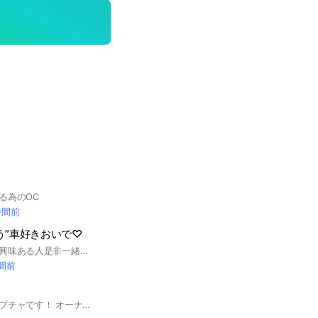
る為のOC
時間前
う”車好きおいで♡
車が好きな人、車に興味ある人是非一緒にお話しませんか？1度入ってみて合わなければ退会してもらって結構です！！ ここのぬしは女子なので、女性の方も是非！そうじゃない方も気軽に入ってみてください。何気に雑談してます笑メンバー一同優しいですよ！ 車に興味があったり、車が好きな人。 この過疎化を救ってくだせー┏● 国産車が好きな人も、外車が好きな人も来てね！最近荒らしに来る人多いので、荒らしやめてね♡
時間前
！
ホンダ好きな人のオプチャです！ オーナーさんから夢見る中学生までホンダ好きなら誰でも！ ⚠️ 荒らし、即抜け通報します。⚠️