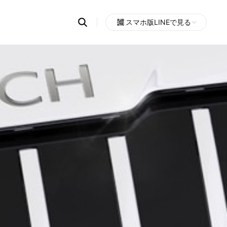
Search
スマホ版LINEで見る
OpenChats
Open
or
search
messages
area