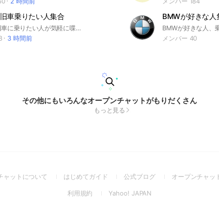
60
2 時間前
メンバー 184
旧車乗りたい人集合
BMWが好きな人
旧車乗り 旧車に乗りたい人が気軽に喋れるオープンチャット ※揉め事 荒らし厳禁 後は自由に話🆗 #旧車會 #旧車 #街道レーサー #昭和 #日産 #nissan #暴走族 #グロリア#セドリック #セドグロ #クラシックカー #オールドカー #classiccars #classiccar #classic #old #oldschool #oldcars #oldcar
8
3 時間前
メンバー 40
その他にもいろんなオープンチャットがもりだくさん
もっと見る
(Open
(Open
(Open
チャットについて
はじめてガイド
公式ブログ
オープンチャッ
in
in
in
(Open
(Open
利用規約
Yahoo! JAPAN
a
a
a
in
in
new
new
new
a
a
window)
window)
window)