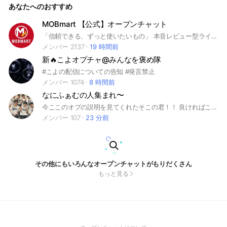
あなたへのおすすめ
MOBmart 【公式】オープンチャット
「信頼できる、ずっと使いたいもの」 本音レビュー型ライブコマースで 本当に使い続けたくなるものを配信で紹介！ ⚠️オープンチャットのルール ・原則スタッフ以外の発言は禁止!! 【商品購入ページ】 https://mobch.jp 【配信ライバー紹介】 プリンスこうや 株式会社MOB
メンバー 2137
19 時間前
新🔥こよオプチャ@みんなを褒め隊
#こよの配信についての告知 #発言禁止
メンバー 1074
8 時間前
なにふぁむの人集まれ〜
今ここのオプの説明を見てくれたそこの君！！ 良ければここのオプの説明だけ見て行ってぇ！！ ここのオプの管理人をしてる 月輝です！ ルールを簡単に説明するので いいなと思ったら 入ってきてください！ 1 ここはなにわ男子を推してる方 気になっている方が入る場所です！ ゆる〜く推してる方 なにわ男子を推してる方 大歓迎です！ 2 アイコンは 入ってくる前に なにわ関連に設定してねっ！ アイコンがないよぉ！って方がいれば 管理人or副官orノートに貼ってある写真をつかってねぇ！ 3 ここのオプに荒らしは不要ですので 荒らしてくるかたは🔙 4 既読スルー回避をめざし 会話を拾えるようなオプをめざしてます！ 5 なにわの情報も随時更新していまぁす！ なにわちゃんの情報知りたいよぉ！てかたいたら 良ければきてねぇ！ 雑談もしてるし 推し活のことも話したりしてます！ 簡単なルールはこれぐらいかな！ 詳しいルールについては入ってから確認してねっ！ みんなここのオプの人優しいよぉ！ よければ入ってみてねぇん！ 中で待ってまぁす！ 年内に150人目指してますっ！ オプの通知多かったらサブに入ってください！ 開設日 2024.08.12 #なにわ男子 #大橋和也 #藤原丈一郎 #西畑大吾 #大西流星 #長尾謙杜#高橋恭平 #道枝駿佑 #なにふぁむさん集まってぇ
メンバー 107
23 分前
その他にもいろんなオープンチャットがもりだくさん
もっと見る