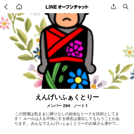
Go
share
se
back
to
home
えんげいふぁくとりー
メンバー 294
ノート 1
この部屋は気ままに縛りなしの自由なトークを目的としてま
す！ ルールは人を不快にする発言は退出してもらうことがあ
ります。 みんなでえんげいふぁくとりーのお猿さん達やワイ
ワイ好きに騒いで応援しましょう！ #えんげいふぁくとりー
#おさるのちぃちゃん#日本猿