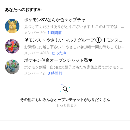
スター ポケカ ポケモンカード ゲーム ピカチュウ イーブイ ピ
カブイ USM usm ウルトラ サン ムーン 剣盾 ソード シールド
あなたへのおすすめ
ポケGO ホーム HOME ポケダン ポケモン不思議のダンジョン
鎧の孤島 冠の雪原 ポケモンスナップ スナップ ポケスナトレー
ド レイド Switch スイッチ ダイパ ブリリアント ダイヤモンド
ポケモンSVなんか色々オプチャ
シャイニング パール ダイパリメイク BDSP LEGENDS アルセ
見つけてくださりありがとうございます！ このオプでは、配布など大会なども開いてます！詳しくはノートにありますので是非ご参加してお確かめください #ポケモン#ポケモンSV#スカーレット #バイオレット#ポケモン交換 #ポケモン対戦 #ポケモン大会
ウス スカーレット バイオレット SV スカー バイオ スカバイ
メンバー 50
チャンピオン ポケチャン
1 時間前
🔰モンスト やさしい マルチグループ ①【モンスターストライク】
お気軽にお越し下さい！ やさしい参加者一同お待ちしております。 #サカモトデイズ コラボを全力でやります。 モンストマルチ用グループとなります。 初心者さんのサポートを行っております。 その他、メダル、神殿専用系列グループがあります。 #呪術廻戦 #フリーレン #チョイスガチャ #マルチガチャ #コイン #遊戯王 #モンスターストライク #モンスト #もんすと #コラボ #こらぼ #運極 #モンストの日 #ガンダム #超究極 #DNA #大規模 #最大 #初心者 #初心者歓迎 #コイン #オラコイン #守護獣 #絆のカケラ #超究極 #マルチ募集 #XFLAG #エックスフラッグ #フラパ #秘海 #秘海の冒険船
メンバー 4918
たった今
ポケモン仲良オープンチャット😸♥
ポケモン剣盾 自分は夫婦子どもたち家族全員でポケモン剣盾を楽しくやってます🙋 一緒に楽しめる方ならどなたでもどうぞ😼☝ 初心者から～上級まで楽しく一緒にやりましょう😋 入ったら挨拶は忘れずよろしくお願いします 簡単な自己紹介等あればありがたいです🙆 ポケモンの話だけじゃなく雑談など歓迎です♪♪ 名前の横に(TN○○○あれば対戦交換の時にスムーズにやり取りが出来ます) 入ってすぐになにか欲しいとかの書き込み等退会させます!!!!!図鑑完成手伝って下さいと言っておきながら図鑑完成したら何事も無かったかのように抜けた人がいたので見たら退会させます！！！ ランクマッチ 対戦 交換 色違い 孵化余り タマゴ 遺伝技
メンバー 42
3 時間前
その他にもいろんなオープンチャットがもりだくさん
もっと見る