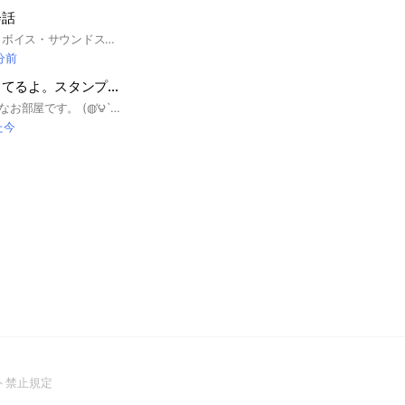
会話
⚠️⚠️使用禁止⚠️⚠️ ・ボイス・サウンドスタンプ ・画像などLINEスタンプ以外の使用 ・LINE絵文字 ・文字入力 ・むやみなスタンプの連続投稿 ※参加後は必ずルール確認をお願いします スタンプだけでのコミュニケーションです😊 1.スタンプだけの会話が好きな人 2.発売したスタンプの利便性を検証したいクリエイター様 3.LINEスタンプが好きな人 #LINE #スタンプ #会話 #交流 #イラスト #デザイン #キャラクター #スタンプだけ #スタンプで会話＃有料スタンプ＃無料スタンプ＃スタンプだけ
 分前
🌿ちょっと変わってるよ。スタンプ＆絵文字＆人名しりとり部屋🌿
小さいアットホームなお部屋です。 (◍’౪`◍)挨拶無しで入って来てOK！ スタンプが無くてもOK！ 有名人、著名人、ウィキペディア、Googleに記載されている方のみ。アニメキャラ、グループもOK！ 絵文字だけスタンプもOK！ ルールは、他のスタンプしりとりオプチャと変わりません。ん・つの他に少し加えて、語尾の、【る・ね・ろ】も飛ばせる ★無限スタンプ＆絵文字しりとり＆ 有名人しりとり★ 〇連打スタンプOK 〇暴言のようなスタンプOK 〇恥ずかしいスタンプOK ※不快に思う方は参加しないでね！ 家族・知人・友人には使えないスタンプをここでは沢山使いましょう！ 文字を繋げるためならwelcome #スタンプしりとり#スタンプ#絵文字#無限スタンプしりとり#人名しりとり
た今
(Open
ト禁止規定
in