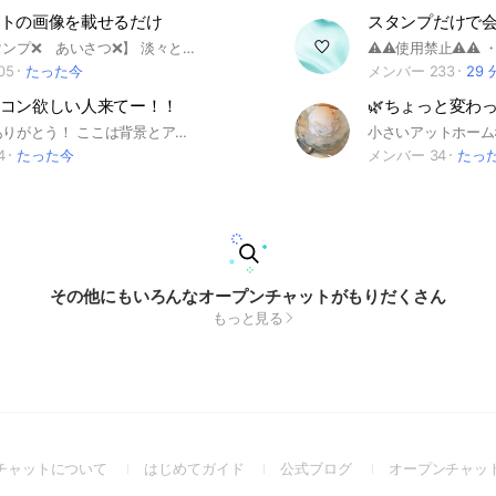
トの画像を載せるだけ
スタンプだけで
【文字とスタンプ❌ あいさつ❌】 淡々と画像を載せるだけ ただただ可愛い生き物の画像が見たい人向け 🐹自分の飼っているペットの写真と動画だけ投稿してください🐹 なんの種類でもOK！ 動物園・水族館・野生はダメです 画像が多くてすごく重いので注意 深夜も鳴るので通知オフがおすすめ 見るだけでも大丈夫です！ 楽しくおしゃべりしたい人には向いてないです ノートに「よくある質問」をまとめてあるので、読んでみてください ※拾い画❌ ※画像の保存❌ ※スタンプ❌リアクションボタンのみOK 自分のペットでもスタンプは無しでお願いします！ （心ない人が無断転載をする可能性もあることを承知の上、投稿してください） 荒らしが出たら注意しないで、スルーしてください！ #ペット #画像 #写真 #見る専歓迎 #癒し #動物 #犬 #猫 #ハムスター #魚 #爬虫類 #鳥 #小動物
05
たった今
メンバー 233
29
コン欲しい人来てー！！
見てくれてありがとう！ ここは背景とアイコンをあげるところだよ！ 探してほしい人は本オプに！ 作って欲しい人は作るとこ専用にはいってね！ ぜひ入ってね💕︎ 即抜けしたら再参加禁止だよ！！ 初期アイコンもやめてねー 体験の人のマーク…❄️🫧だよ！ 1日はせめていて欲しい！
4
たった今
メンバー 34
たっ
その他にもいろんなオープンチャットがもりだくさん
もっと見る
(Open
(Open
(Open
チャットについて
はじめてガイド
公式ブログ
オープンチャッ
in
in
in