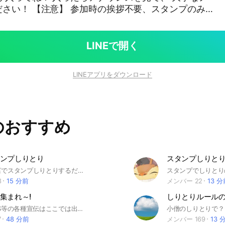
拶不要、スタンプのみ
 #しりとり #スタンプしりとり #暇な時間
LINEで開く
LINEアプリをダウンロード
のおすすめ
ンプしりとり
スタンプしりとり
入ったら無言でスタンプしりとりするだけのやつです 会話はノートでしてください ？等の記号で終わっているものは記号の前の言葉から続けてください トークではスタンプ以外使わないでください 『ん』で終わるのは禁止です カスタムスタンプOKです 荒らし❌ #しりとり#無言#スタンプ
8
15 分前
メンバー 22
13 
集まれ～!
しりとりルールの質問
⚠️オプ、SNS等の各種宣伝はここでは出来ません。SNS、連絡先交換の呼びかけ、チェーンメール（拡散希望系コピペ）も強制退会となります。怖い話はノートに書いてね！トークは雑談です♪ ⚠️参加したらまず、【大事なノート】を必ず確認して下さいね♪トーク量が多い為、通知対策はご自身でお願いしています♪ ⚠️大人の方は「子供も沢山いる」と言うことを忘れずに、手本となる利用の仕方になるようご配慮願います！ #怖い話 #不思議な話 #ホラー #心霊 #社会人 #学生 #雑談 #趣味 #仲間 #相談
7
48 分前
メンバー 169
13 