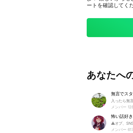
ートを確認してください！ 【注意】 参加時の挨
使用 #スタンプ
あなたへ
無言でスタ
メンバー 12
怖い話好き
メンバー 61