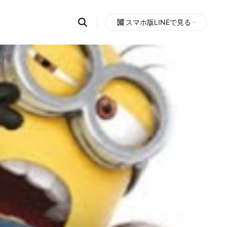
Search
スマホ版LINEで見る
OpenChats
Open
or
search
messages
area