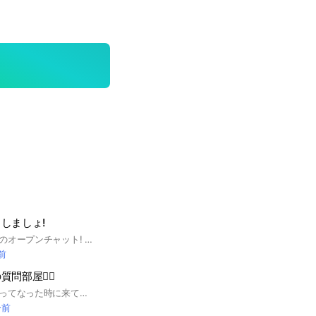
しましょ!
スタンプでしりとりのオープンチャット! (始めに…新しいﾉ-ﾄ1,2を､読んでね!)
分前
部屋🙋‍♂️
小僧のしりとりで？ってなった時に来てください。再入室希望の方もこちらです カイトファンクラブの事務室も兼用しているのでファンクラブに入られた方には記念バッチを贈呈します
分前