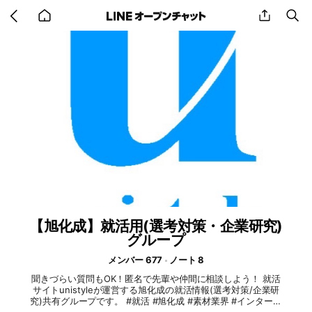
Go
share
se
back
to
home
【旭化成】就活用(選考対策・企業研究)
グループ
メンバー 677
ノート 8
聞きづらい質問もOK！匿名で先輩や仲間に相談しよう！ 就活
サイトunistyleが運営する旭化成の就活情報(選考対策/企業研
究)共有グループです。 #就活 #旭化成 #素材業界 #インターン