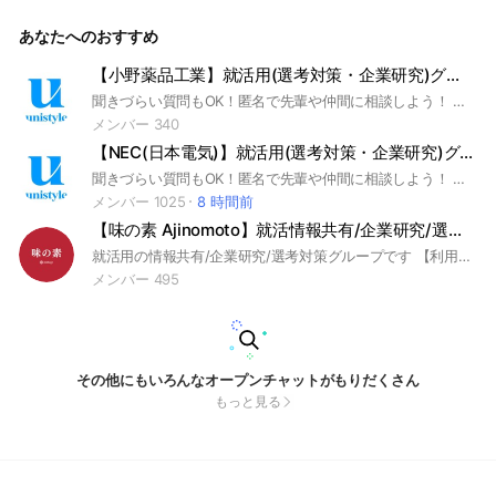
シップ #本選考 #unistyle #ユニスタイル #面接 #採用 #内定 #
ES #エントリーシート #自己分析 #業界研究 #企業研究 #自己
あなたへのおすすめ
PR #ガクチカ #学生時代頑張ったこと #志何望動機 #webテス
ト #ウェブテスト #GD #グループディスカッション #グルディ
ス #OB訪問 #企業選び #就活対策 #就活準備 #大手企業 #日系
【小野薬品工業】就活用(選考対策・企業研究)グループ
企業 ▼unistyleが運営する素材のオプチャグループ▼ 三菱ケ
聞きづらい質問もOK！匿名で先輩や仲間に相談しよう！ 本グループは就活支援サイト「unistyle」が運営する『小野薬品工業志望者向けの就活用(選考対策・企業研究)グループ』になります。 #就活 #小野薬品工業 #製薬業界 #医療品業界 #製薬メーカー #インターンシップ #本選考 #unistyle #ユニスタイル #面接 #採用 #内定 #ES #エントリーシート #自己分析 #業界研究 #企業研究 #自己PR #ガクチカ #学生時代頑張ったこと #志望動機 #webテスト #ウェブテスト #GD #グループディスカッション #グルディス #OB訪問 #企業選び #就活対策 #就活準備 #大手企業 #日系企業
ミカル / 旭化成 / AGC / 富士フイルム / 東レ / 住友化学 / 三井
化学 / 帝人 / 積水化学工業 / 信越化学工業 / クラレ / ダイキン
メンバー 340
工業 / 東ソー / 昭和電工 / 東洋紡 / 日本製紙 / JSR / 住友ゴム
【NEC(日本電気)】就活用(選考対策・企業研究)グループ
工業 / 横浜ゴム / 日本触媒 / UBE（宇部興産） / 日本ガイシ /
デンカ / HOYA / レンゴー / DIC / トクヤマ / カネカ ▼旭化成
聞きづらい質問もOK！匿名で先輩や仲間に相談しよう！ 就活サイトunistyleが運営するNEC（日本電気）の就活情報(選考対策/企業研究)共有グループです。 #就活 #NEC（日本電気） #電機業界 #インターンシップ #本選考 #unistyle #ユニスタイル #面接 #採用 #内定 #ES #エントリーシート #自己分析 #業界研究 #企業研究 #自己PR #ガクチカ #学生時代頑張ったこと #志何望動機 #webテスト #ウェブテスト #GD #グループディスカッション #グルディス #OB訪問 #企業選び #就活対策 #就活準備 #大手企業 #日系企業 ▼unistyleが運営する電機のオプチャグループ▼ ソニーグループ / 日立製作所 / パナソニック / 富士通 / NEC（日本電気） / 三菱電機 / キーエンス / 村田製作所 / キヤノン（Canon） / 島津製作所 / 富士フイルムビジネスイノベーション / 京セラ / 東芝 / ヤンマー / クボタ / リコー / GSアユサ / オリンパス / ニコン / 住友電気工業（住友電工） / セイコーエプソン / DMG森精機 / ブリヂストン / 日東電工 / オムロン / TDK / 東京エレクトロン / コニカミノルタ / ブラザー工業 / ボッシュ(BOSCH) / シャープ（SHARP) / ミネベアミツミ / 日立建機 / コマツ（小松製作所） / 住友重機械工業 / アルプスアルパイン / 富士電機 / ファナック(FANUC) / キヤノンマーケティングジャパン / ディスコ ▼NEC（日本電気）の企業研究はこちらから▼ https://x.gd/2rav1
の企業研究はこちらから▼ https://x.gd/IVz1z
メンバー 1025
8 時間前
【味の素 Ajinomoto】就活情報共有/企業研究/選考対策グループ
就活用の情報共有/企業研究/選考対策グループです 【利用ルール】敬語で会話すること｜建設的な議論を行うこと｜就活から逸脱した会話は禁止｜意見を求める際には自分の考えも提示し丸投げしないこと｜前提条件、目的を揃え相手を尊重したうえで主張すること｜無許可の広告宣伝は禁止 ＜企業別グループ一覧＞ コンサル マッキンゼー/BCG/ベイン/ATカーニー/PwC/デロイト/KPMG/EY/アクセンチュア/NRI野村総合研究所/アビーム/ベイカレント 外資金融 ゴールドマン・サックス/モルガン・スタンレー/JPモルガン 外資IT Google/Amazon/マイクロソフト/アップル IT/通信 NTTデータ/NSSOL/電通総研/CTC/IBM/NTTドコモ/KDDI/ソフトバンク/楽天/リクルート/LINEヤフー/メルカリ/サイバーエージェント/富士通/DeNA/SCSK/TIS 商社 三菱商事/伊藤忠商事/三井物産/住友商事/丸紅 金融 三菱UFJ銀行/三井住友銀行/みずほ銀行/りそな銀行/日本銀行/DBJ/東京海上日動/三井住友海上/損保ジャパン/日本生命/第一生命/明治安田生命/JCB/三井住友カード/オリックス/農林中央金庫 証券 野村證券/大和証券/SMBC日興証券 広告/メディア 電通/博報堂/NHK/日本テレビ/TBS 不動産 三井不動産/三菱地所/住友不動産/森ビル/野村不動産/東急不動産 建設 大成建設/鹿島建設/清水建設 食品/日用品 サントリー/キリン/アサヒ/味の素/明治/日清食品/JT/資生堂/花王/P&G/ユニ・チャーム 小売 イオン/ファーストリテイリング/良品計画 電機/機械/自動車 ソニー/トヨタ/ホンダ/日産/キーエンス/日立/パナソニック/三菱重工/三菱電機/東京エレクトロン/デンソー/村田製作所/ダイキン/NEC/キヤノン/コマツ/オムロン 素材/化学 旭化成/富士フイルム/AGC/信越化学/東レ 製薬 武田薬品/中外製薬/第一三共/アステラス製薬/エーザイ インフラ/運輸 JR東海/JR東日本/JR西日本/ANA/JAL/東京ガス/大阪ガス/東京電力/関西電力 オリエンタルランド/任天堂/ニトリ/バンダイナムコ 27卒28卒29卒30卒 ES/GD/面接/内定/ガクチカSPI/玉手箱/TGWEB/テストセンター/GAB/CAB
メンバー 495
その他にもいろんなオープンチャットがもりだくさん
もっと見る