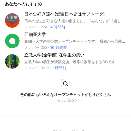
あなたへのおすすめ
日本史好き達へ(受験日本史はサブトーク)
日本の歴史が好きな人達の集まりに。『みんな』が『楽しく』情報交換をするところです。 ①下記については管理者の判断で、ご退出頂くことがあります。 ・一方的執拗な歴史観の押し付け、物事の主張 ・乱暴な言葉使い、人を不愉快にする表現 ・通常のコミュニケーションが出来ない方 ・その他、このオープンチャットの趣旨を理解できない方 ②ここらしい情報交換をするために管理者からお願いをすることがあります。ご協力を。 ③以下もサブトークで開設中です。 ・日本史*受験突破大作戦 ・(学部)史学科・(大学院)史学専攻の教育事情 ・雑談コーナー (26-01)
メンバー 224
4 時間前
亜細亜大学
亜細亜大学の非公式オープンチャットです。 履修から恋愛まで大学内の相談なら何でもOKです！ #亜細亜大学
メンバー 353
16 時間前
立教大学(全学部) 在学生の集い
立教大学の学生が情報交換、履修相談等をするOCです。サークル等の宣伝も🙆‍♀️です。※ルールは変更される恐れあり。2023/9/20〜#立教大学 #大学生 #St.Paul #異文化コミュニケーション学部 #経営学部 #法学部 #現代心理学部 #コミュニティ福祉 #コミュニティ政策 #GLAP #文学部 #経済学部 #理学部 #現代心理学部 #スポーツウェルネス学部 #社会学部 #GMARCH #MARCH
メンバー 3212
1 時間前
その他にもいろんなオープンチャットがもりだくさん
もっと見る