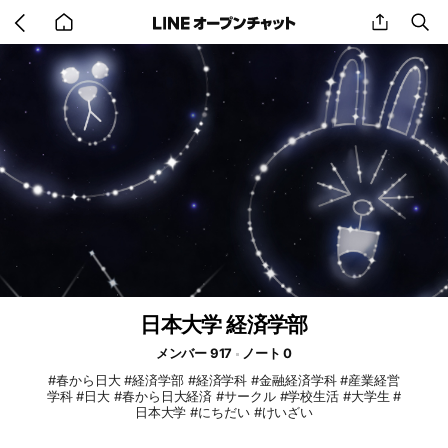
Go
share
se
back
to
home
日本大学 経済学部
メンバー 917
ノート 0
#春から日大 #経済学部 #経済学科 #金融経済学科 #産業経営
学科 #日大 #春から日大経済 #サークル #学校生活 #大学生 #
日本大学 #にちだい #けいざい