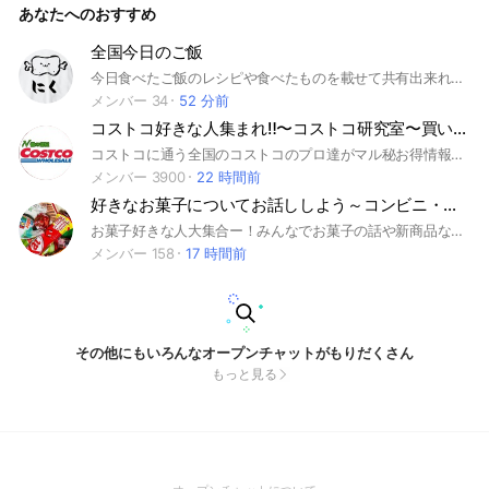
あなたへのおすすめ
をお待ちください🙌 みなさんが安心して楽しめるよう規約を
つくっているので、入ったら大事なノートの確認お願いします
♪ 管理人 いと
全国今日のご飯
今日食べたご飯のレシピや食べたものを載せて共有出来ればと思ってまーす #北海道#レシピ#食べ物屋さん #北海道の人多めにです #全国
メンバー 34
52 分前
コストコ好きな人集まれ‼️〜コストコ研究室〜買い物・お得情報
コストコに通う全国のコストコのプロ達がマル秘お得情報などを紹介するグループです‼️
メンバー 3900
22 時間前
好きなお菓子についてお話ししよう～コンビニ・スーパー・通販・お取り寄せ～
お菓子好きな人大集合ー！みんなでお菓子の話や新商品などの情報を交換しませんか？アイスやスイーツもOKです☆ 入室後の挨拶は不要ですのでお気軽に ご参加下さい♪ #お菓子#アイス#スイーツ#デザート#コンビニ#お取り寄せ#ご当地
メンバー 158
17 時間前
その他にもいろんなオープンチャットがもりだくさん
もっと見る