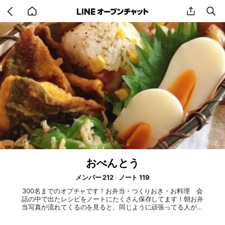
Go
share
se
back
to
home
おべんとう
メンバー 212
ノート 119
300名までのオプチャです！お弁当・つくりおき・お料理 会
話の中で出たレシピをノートにたくさん保存してます！朝お弁
当写真が流れてくるのを見ると、同じように頑張ってる人が居
ると感じたり。今から作るお弁当の参考にもなったり😌気軽に
レシピを聞き合うこともできます^^ 定員がいっぱいの時は空き