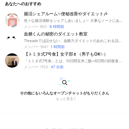
あなたへのおすすめ
腸活シェアルーム✨便秘改善やダイエット🎶
色々な腸活体験をシェアしあいましょ✨ 大事なノートにあるルールを確認後に投稿してください🙇 入退室の挨拶不要❌ 宣伝・短文連投・スタンプNG❌ リプライ・メンションではなくスレッドの利用をお願いします‼️ 雑談やあいさつ、報告、自己紹介、スタンプなどはサブトークルームにお入りください✨✨ 👉「雑談・あいさつ・自己紹介」 ※スレッド機能を利用するルールに変更したので下記のサブトークルームはいずれ廃止する予定です。 腸活全般 👉「腸活お悩み相談・質問」 便秘解消したい方 👉「便秘お悩み相談・質問」 ダイエットしたい方 👉「ダイエットお悩み相談・質問」 腸内環境を整えて幸せな毎日を送りましょう❗ #腸活 #痩せ菌 #ヤセ菌 #デブ菌 #便秘 #軟便 ＃肌荒れ #ニキビ #吹き出物 #アトピー #カサカサ #善玉菌 #悪玉菌 #日和見菌 #アレルギー #アンチエイジング
メンバー 855
8 時間前
血糖くんの秘密のダイエット教室
Threadsでは話せない、血糖力ダイエットのあれこれを話します🤫
メンバー 1841
1 時間前
【トミタ式7号食】女子部🌷（男子もOK✨）
「トミタ式7号食」とは、10日間玄米ご飯+6日間の回復食、合計16日間玄米ご飯を中心に行う食事法です🌾 こちらのオープンチャットは「トミタ式7号食」に関するご質問やご感想のシェアを行い、みんなで7号食を完遂し、自分の運命を変えることを目的としています。 時々、自由人・冨田船長が質問に答えてくれたりもします♪
メンバー 1153
47 分前
その他にもいろんなオープンチャットがもりだくさん
もっと見る