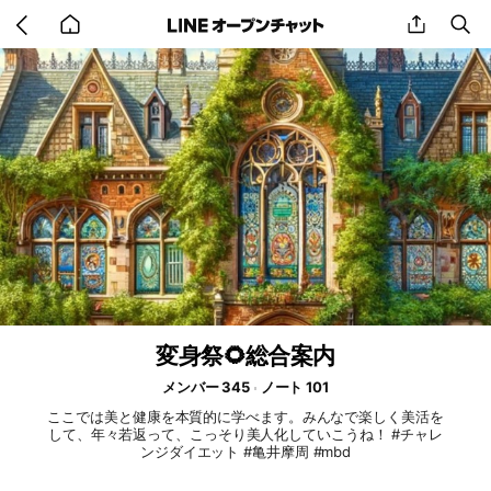
Go
share
se
back
to
home
変身祭🌻総合案内
メンバー 345
ノート 101
ここでは美と健康を本質的に学べます。みんなで楽しく美活を
して、年々若返って、こっそり美人化していこうね！ #チャレ
ンジダイエット #亀井摩周 #mbd