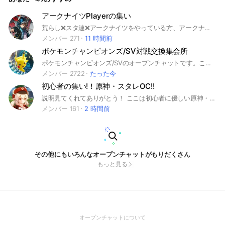
アークナイツPlayerの集い
荒らし❌スタ連❌アークナイツをやっている方、アークナイツを始めてみようと思っている方などなど誰でも歓迎です！ めっちゃ別ゲーの話したり雑談したりしてます。
メンバー 271
11 時間前
ポケモンチャンピオンズ/SV対戦交換集会所
ポケモンチャンピオンズ/SVのオープンチャットです。こちらに参加してみんなでポケモン楽しみましょう！
メンバー 2722
たった今
初心者の集い!！原神・スタレOC!!
説明見てくれてありがとう！ ここは初心者に優しい原神・スタレOCです！！ タメ口OK！ 雑談もあり！楽しく話しましょ～っ！ 引退勢・復帰勢、やってなくてもやってみたい人も歓迎します！ 初心者～上級者まで楽しく交流して遊びましょう！！（主は初心者です） #原神＃スタレ#崩壊スターレイル#初心者
メンバー 161
2 時間前
その他にもいろんなオープンチャットがもりだくさん
もっと見る
(Open
オープンチャットについて