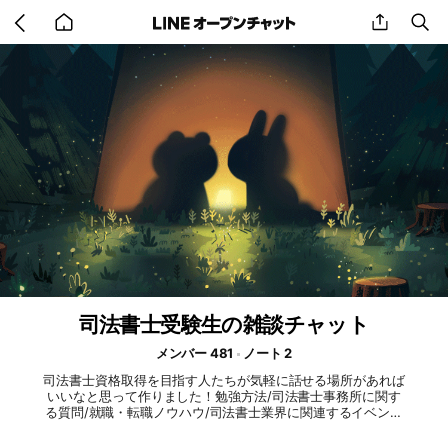
Go
share
se
back
to
home
司法書士受験生の雑談チャット
メンバー 481
ノート 2
司法書士資格取得を目指す人たちが気軽に話せる場所があれば
いいなと思って作りました！勉強方法/司法書士事務所に関す
る質問/就職・転職ノウハウ/司法書士業界に関連するイベント
情報など、皆さんで気軽に共有できるコミュニティとして使っ
てください！#司法書士 #司法書士受験生 ＃受験生応援