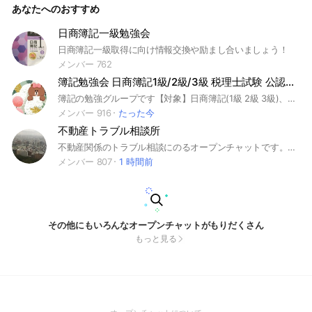
あなたへのおすすめ
日商簿記一級勉強会
日商簿記一級取得に向け情報交換や励まし合いましょう！
メンバー 762
簿記勉強会 日商簿記1級/2級/3級 税理士試験 公認会計士試験
簿記の勉強グループです【対象】日商簿記(1級 2級 3級)、税理士試験、公認会計士試験 #簿記 #日商簿記 #資格 #検定 #税理士 #公認会計士 簿記とは 簿記は、企業規模の大小や業種、業態を問わずに、日々の経営活動を記録・計算・整理して、経営成績と財政状態を明らかにする技能です。 簿記を理解することによって、企業の経理事務に必要な会計知識だけではなく、財務諸表を読む力、基礎的な経営管理や分析力が身につきます。また、ビジネスの基本であるコスト感覚も身につきますので、コストを意識した仕事ができるとともに、取引先の経営状況を把握できるために、経理担当者だけではなく、全ての社会人に役立ちます。さらに、公認会計士や税理士等の国家資格を目指す方や他の資格・検定と組み合わせてキャリアアップを考えている方々にも必須の資格といえます。
メンバー 916
たった今
不動産トラブル相談所
不動産関係のトラブル相談にのるオープンチャットです。賃貸や売買、大家さんも気軽に相談してくだい。 回答するのは不動産関係者です。
メンバー 807
1 時間前
その他にもいろんなオープンチャットがもりだくさん
もっと見る