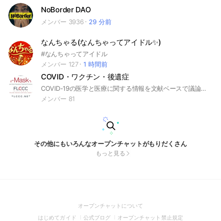
NoBorder DAO
メンバー 3936
29 分前
なんちゃる(なんちゃってアイドル✨)
#なんちゃってアイドル
メンバー 127
1 時間前
COVID・ワクチン・後遺症
COVID-19の医学と医療に関する情報を文献ベースで議論したり交流することを主要な目的とするオプチャ。ソーシャルメディアによる言論抑制が激しさを増しており、管理人Alzhackerのバックアップとしても使わせてもらっています。
メンバー 81
その他にもいろんなオープンチャットがもりだくさん
もっと見る
(Open
オープンチャットについて
in
(Open
(Open
(Open
はじめてガイド
公式ブログ
オープンチャット禁止規定