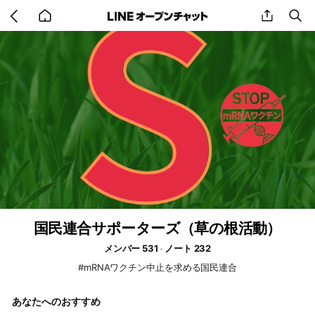
Go
share
se
back
to
home
国民連合サポーターズ（草の根活動）
メンバー 531
ノート 232
#mRNAワクチン中止を求める国民連合
あなたへのおすすめ