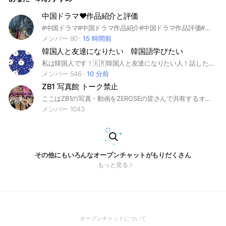
中国ドラマ❤️作品紹介と評価
#中国ドラマ#中国ドラマ作品紹介#中国ドラマ作品評価#中国ドラマ視聴感想など個々メンバーの記録を参考に次に見る作品を探してみませんか👍
メンバー 90
15 時間前
韓国人と友達になりたい 韓国語学びたい
私は韓国人です！🇰🇷韓国人と友達になりたい人！話したい人！韓国語学びたい人！ ぜひ！ #韓国 #韓国人 ＃友達 #韓国語 #交流 #韓国日本 #雑談 #話 #恋愛
メンバー 546
10 分前
ZB1 写真館 トーク禁止
ここはZB1の写真・動画をZEROSEの皆さんで共有するオープンチャットです！ ☝🏻このオープンチャットは‘トーク禁止’です！ ☝🏻入ったら、アナウンス・大事なノートの確認を‘必ず’してください！ ☝🏻アイコンはZB1関係でお願いします！ ZB1の写真・動画が欲しいという方はぜひ入ってください!! #ZEROBASEONE #ゼロベースワン #ZB1 #ゼベワン #ZEROSE #ゼロズ #ゼロ二 #ソンハンビン #キムジウン #ジャンハオ #ソクマシュー #キムテレ #リッキー #キムギュビン #パクゴヌク #ハンユジン #BOYSPLANET #ボーイズプラネット #ボイプラ #写真 #動画
メンバー 1043
その他にもいろんなオープンチャットがもりだくさん
もっと見る
(Open
オープンチャットについて