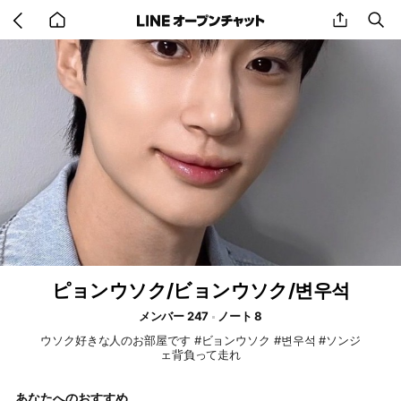
Go
share
se
back
to
home
ピョンウソク/ビョンウソク/변우석
メンバー 247
ノート 8
ウソク好きな人のお部屋です #ビョンウソク #변우석 #ソンジ
ェ背負って走れ
あなたへのおすすめ