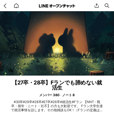
Go
share
se
back
to
home
【27卒・28卒】Fランでも諦めない就
活生
メンバー 380
ノート 8
#30卒#29卒#28卒#27卒#26卒#就活生#Fラン 【NNT・既
卒・留年・ニート・社不】の方も大歓迎です。 Fラン大学生達
で就活事情を話します。その他雑談もOK！（Fランの定義は聞