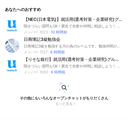
くな！） Fラン大学内定者仲間も参加どうぞ。
あなたへのおすすめ
【NEC(日本電気)】就活用(選考対策・企業研究)グループ
聞きづらい質問もOK！匿名で先輩や仲間に相談しよう！ 就活サイトunistyleが運営するNEC（日本電気）の就活情報(選考対策/企業研究)共有グループです。 #就活 #NEC（日本電気） #電機業界 #インターンシップ #本選考 #unistyle #ユニスタイル #面接 #採用 #内定 #ES #エントリーシート #自己分析 #業界研究 #企業研究 #自己PR #ガクチカ #学生時代頑張ったこと #志何望動機 #webテスト #ウェブテスト #GD #グループディスカッション #グルディス #OB訪問 #企業選び #就活対策 #就活準備 #大手企業 #日系企業 ▼unistyleが運営する電機のオプチャグループ▼ ソニーグループ / 日立製作所 / パナソニック / 富士通 / NEC（日本電気） / 三菱電機 / キーエンス / 村田製作所 / キヤノン（Canon） / 島津製作所 / 富士フイルムビジネスイノベーション / 京セラ / 東芝 / ヤンマー / クボタ / リコー / GSアユサ / オリンパス / ニコン / 住友電気工業（住友電工） / セイコーエプソン / DMG森精機 / ブリヂストン / 日東電工 / オムロン / TDK / 東京エレクトロン / コニカミノルタ / ブラザー工業 / ボッシュ(BOSCH) / シャープ（SHARP) / ミネベアミツミ / 日立建機 / コマツ（小松製作所） / 住友重機械工業 / アルプスアルパイン / 富士電機 / ファナック(FANUC) / キヤノンマーケティングジャパン / ディスコ ▼NEC（日本電気）の企業研究はこちらから▼ https://x.gd/2rav1
メンバー 1023
10 時間前
日商簿記3級勉強会
日商簿記3級を勉強する方の為のルームです。勉強仲間が欲しい方、分からない所を教えて欲しい方、互いに切磋琢磨して頑張りましょう！ 教える目的であれば2級以上の方も歓迎しています。
メンバー 1727
6 時間前
【りそな銀行】就活用(選考対策・企業研究)グループ
聞きづらい質問もOK！匿名で先輩や仲間に相談しよう！ 就活サイトunistyleが運営するりそな銀行の就活情報(選考対策/企業研究)共有グループです。 #就活 #りそな銀行 #銀行業界 #インターンシップ #本選考 #unistyle #ユニスタイル #面接 #採用 #内定 #ES #エントリーシート #自己分析 #業界研究 #企業研究 #自己PR #ガクチカ #学生時代頑張ったこと #志何望動機 #webテスト #ウェブテスト #GD #グループディスカッション #グルディス #OB訪問 #企業選び #就活対策 #就活準備 #大手企業 #日系企業 ▼unistyleが運営する銀行のオプチャグループ▼ 三菱UFJ銀行 / 三井住友銀行 / みずほフィナンシャルグループ / りそな銀行 / ゆうちょ銀行 / あおぞら銀行 / 新生銀行 / 横浜銀行 / 千葉銀行 / 静岡銀行 / 福岡銀行 / 七十七銀行 / 常陽銀行 / 京都銀行 / イオン銀行 / セブン銀行 / 住信SBIネット銀行 / きらぼし銀行 / オリックス銀行 / PayPay銀行 / ソニー銀行 / 三菱UFJ信託銀行 / 三井住友信託銀行 / SMBC信託銀行 / みずほ信託銀行 / 野村信託銀行 ▼りそな銀行の企業研究はこちらから▼ https://x.gd/quyiz
メンバー 1083
6 時間前
その他にもいろんなオープンチャットがもりだくさん
もっと見る