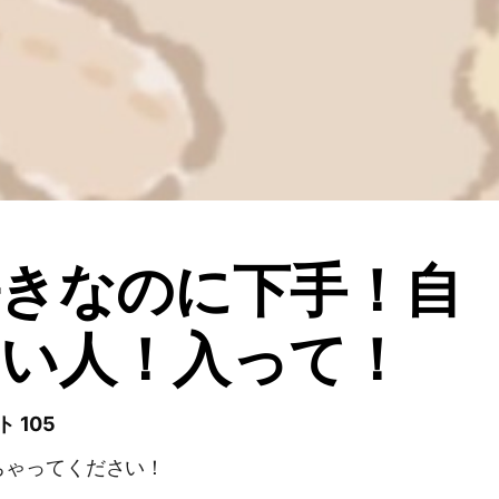
きなのに下手！自
い人！入って！
 105
ちゃってください！