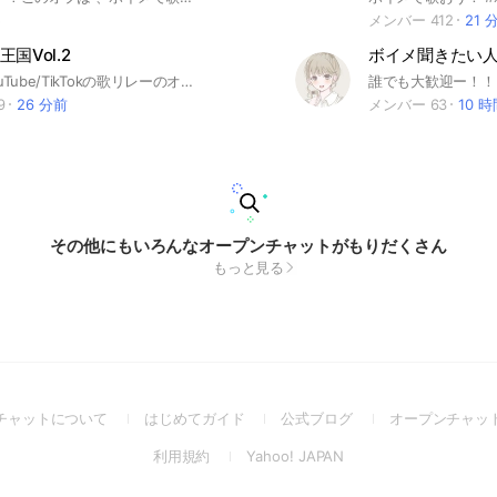
5
メンバー 412
21 
国Vol.2
【公式】 YouTube/TikTokの歌リレーのオプチャです👑 優里ちゃんねる出演‼️ 創設者 はるよよ スピナ 歌のテスト
9
26 分前
メンバー 63
10 
その他にもいろんなオープンチャットがもりだくさん
もっと見る
(Open
(Open
(Open
チャットについて
はじめてガイド
公式ブログ
オープンチャッ
in
in
in
(Open
(Open
利用規約
Yahoo! JAPAN
a
a
a
in
in
new
new
new