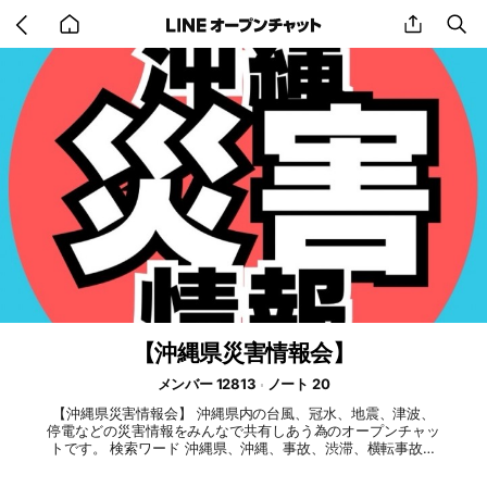
Go
share
se
back
to
home
【沖縄県災害情報会】
メンバー 12813
ノート 20
【沖縄県災害情報会】 沖縄県内の台風、冠水、地震、津波、
停電などの災害情報をみんなで共有しあう為のオープンチャッ
トです。 検索ワード 沖縄県、沖縄、事故、渋滞、横転事故、
オキジモ、リアルタイム、災害、冠水、台風、大雨、通行止
め、迂回、故障車、パンク、国道58号線、329号線、交通情