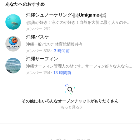
あなたへのおすすめ
報、交通、取り締まり、検問、白バイ、パトカー
沖縄シュノーケリング𓆉Umigame𓆉
𓆉海が好き！泳ぐのが好き！自然を大切に思う人々のチャットルームです𓆉 人と自然に優しく海を安全に楽しみましょう🤿 ゴミはゴミ箱へ🚮ポイ捨て禁止🚯にご協力願います。 海の事件、事故に遭遇した際の連絡は海保(118番)へお願い致します。 ⚠荒らし行為などは強制退会⚠ 入室時は質問に回答下さいませ。 #シュノーケル #シュノーケリング #スノーケリング #スキンダイビング #素潜り #スキューバダイビング #フリーダイビング #沖縄 #沖縄県 #おきなわ #うちなー #海人 #自然 #海 #skindiving #Freediving #apnea #ビーチクリーン #beachclean #SDGs #海中ゴミ拾い #ウミガメ #Umigame #海亀 #自然 #natural #nature
メンバー 262
沖縄バスケ
沖縄一般バスケ 体育館情報共有
メンバー 838
3 時間前
沖縄サーフィン
沖縄サーフィン管理人のMです。サーフィン好きな人なら誰でもウェルカム！沖縄本島の波情報を中心に、サーフィンに関する事なら何でもOKです。どんどん書き込みお願い致します！もちろん沖縄以外のサーフィン愛好家さんウェルカム！誹謗中傷はNG。商業目的もNG（管理人許可済みは🆗） ⚠️波情報はメジャーポイントのみの情報（動画など）の書き込みでお願いさします！ローカルポイントの情報は場所の特定が出来ない（写真や動画のみ投稿）記載なら🆗です。 ⚠️管理人の許可なく類似オープンチャットのURL貼り付け禁止 🔴メジャーポイント🔴 スーサイド/砂辺/眞栄田/石川浄水場 伊計島方面（伊計島方面は特定ポイント名は🆖） #サーフィン #オープンチャット #沖縄 #沖縄サーフィン #波乗り #海 #沖縄海 #沖縄旅行 #スーサイド #砂辺 #真栄田岬 #伊計島
メンバー 764
13 時間前
その他にもいろんなオープンチャットがもりだくさん
もっと見る