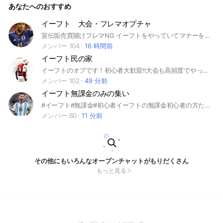
あなたへのおすすめ
all #イーフットボール #イーフト #フレマ #スカッド
イーフト 大会・フレマオプチャ
宣伝垢売買賭けフレマNG イーフトをやっていてマナーを守れる人なら誰でも参加OKです。フレマしたい、COOPしたい、スカッドの相談をしたい、ただイーフトの話がしたい等、目的はなんであれ歓迎します🙌 #イーフト #アプリ #イーフットボール #eFootball #efootball #初心者 #無課金 #課金 #スカッド #COOP
メンバー 104
16 時間前
イーフト民の家
イーフトのオプです！初心者大歓迎‼️大会も高頻度でやってます！気軽に入ってね！即抜けは再参加禁止にします！（入ってから1日） 荒らしはやめてください #イーフト #いーふと #イーフットボール #efootball
メンバー 102
49 分前
イーフト無課金のみの集い
#イーフト#無課金#初心者イーフトの無課金初心者の方たちはぜひぜひ入ってください！楽しい場を作りましょう
メンバー 80
11 分前
その他にもいろんなオープンチャットがもりだくさん
もっと見る