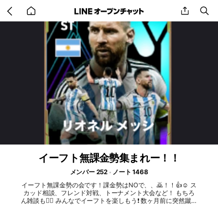
Go
share
se
back
to
home
イーフト無課金勢集まれー！！
メンバー 252
ノート 1468
イーフト無課金勢の会です！課金勢はNOで、、🙇！！👍☺️ ス
カッド相談、フレンド対戦、トーナメント大会など！ もちろ
ん雑談も🙆‍♂️ みんなでイーフトを楽しもう❗️ 数ヶ月前に突然蹴ら
れてしまった人達、 あの時は本当にごめんなさい🙇‍♂️ できるだ
け再参加許可し直しました！ ぜひ戻って来て〜！！ #e footb