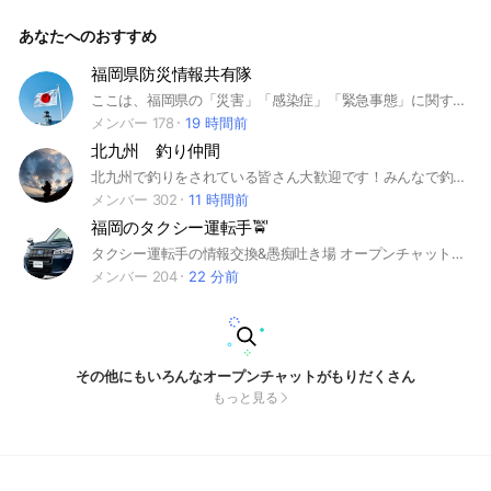
mennow
あなたへのおすすめ
福岡県防災情報共有隊
ここは、福岡県の「災害」「感染症」「緊急事態」に関する情報を共有する場です。 「災害」「感染症」「緊急事態」に関する情報で、「情報提供を求めたい時」「多くの人に情報を知って頂きたい時」にここにコメントしてください。 なお、誹謗中傷や営利を目的とする宣伝行為は禁止します。 ※ご意見、ご要望等あれば「#猫隊長」でコメントください。 なお、承認の際の回答は、はいかいいえで答えること。 それ以外の回答をされた方は、削除します。 #武漢ウイルス #福岡 #福岡県 #防災
メンバー 178
19 時間前
北九州 釣り仲間
北九州で釣りをされている皆さん大歓迎です！みんなで釣果や北九州の釣りについてたくさん話しましょう！
メンバー 302
11 時間前
福岡のタクシー運転手🚖
タクシー運転手の情報交換&愚痴吐き場 オープンチャットなので気兼ねなくつぶやいて下さい。 #取り締まり#取締り#ねずみ取り＃タクシー＃福岡＃福交＃三五＃法人＃個人＃タクドラ＃運転手＃乗務員＃運管＃ドライバー
メンバー 204
22 分前
その他にもいろんなオープンチャットがもりだくさん
もっと見る