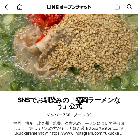
Go
share
se
back
to
home
SNSでお馴染みの「福岡ラーメンな
う」公式
メンバー 756
ノート 33
福岡、博多、北九州、筑豊、久留米のラーメンについて語りま
しょう。実はうどんの方がもっと好き🍜 https://twitter.com/f
ukuokaramennow https://www.instagram.com/fukuoka ra