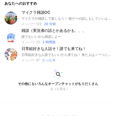
あなたへのおすすめ
確認お願いします🙇 アイコンは、無断使用などにあたるもの
は使用しないでください。
マイクラ雑談OC
マイクラや雑談して楽しもう！ 他ゲーの話しもしていいよ！ 大事なノート確認お願い〜 宣伝はノートに 他のところより雑談多めだぜ 個性豊かな人などが沢山居るので 趣味が合う事間違い無し！ ライブトークはあまりしません タグ #マイクラ #マインクラフト#Minecraft #Switch #ゲーム #マルチプレイ #Java #統合版 #スマホ #PS4 #PS5 #PC #MOD #アドオン #雑談 #3DS #サバイバル #クリエイティブ #アドベンチャー #建築 #OC #Minecraftの会 #ゲーム #レルムズ #サーバー #1周年 #1.20 #原神 #あああああ #地下労働 #エンジョイ勢 #みょん #街づくり #2周年 #3周年
メンバー 129
26 分前
雑談（実況者の話とかあるかも、、、
誰でもいいから雑談しよー
メンバー 23
2 時間前
日常組好きな人話そ！誰でも来てね！
日常組好きな人誰でもいいから来てね！ 来た人はノートに自分の自己紹介を描いてね！ 大事なノートを見てからトークに参加してね！ 日常組のこと以外でも雑談、相談、自分のしたことを報告したり、自分の描いた絵、したいことをしたらいいよ！ 荒らしなし 即抜けなし なりすましなし #日常組 #イラスト #雑談 #相談 #マイクラ実況者 #よろしくね
メンバー 47
たった今
その他にもいろんなオープンチャットがもりだくさん
もっと見る