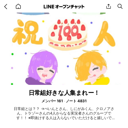
Go
share
se
back
to
home
日常組好きな人集まれー！
メンバー 161
ノート 4831
日常組とは？？ →ぺいんとさん、しにがみくん、クロノアさ
ん、トラゾーさんの4人からなる実況者さんのグループで
す！！ ※即抜けする人は入らないでいただけると嬉しいで
す…！ 日常組好きな方はもちろん、まだあまり日常組のことを
知らないよって人も大歓迎です！ 参加したら、大事なノート