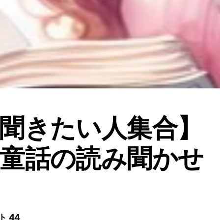
聞きたい人集合】
童話の読み聞かせ
ト 44