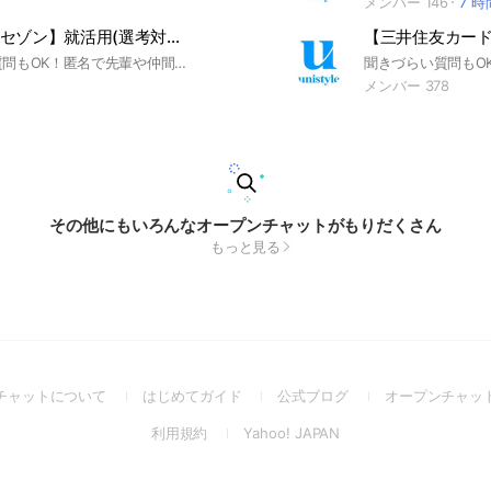
メンバー 146
7 
【クレディセゾン】就活用(選考対策・企業研究)グループ
聞きづらい質問もOK！匿名で先輩や仲間に相談しよう！ 就活サイトunistyleが運営するクレディセゾンの就活情報(選考対策/企業研究)共有グループです。 #就活 #クレディセゾン #カード業界 #インターンシップ #本選考 #unistyle #ユニスタイル #面接 #採用 #内定 #ES #エントリーシート #自己分析 #業界研究 #企業研究 #自己PR #ガクチカ #学生時代頑張ったこと #志何望動機 #webテスト #ウェブテスト #GD #グループディスカッション #グルディス #OB訪問 #企業選び #就活対策 #就活準備 #大手企業 #日系企業 ▼unistyleが運営するカードのオプチャグループ▼ 三井住友カード / ジェーシービー(JCB) / 三菱UFJニコス / クレディセゾン ▼クレディセゾンの企業研究はこちらから▼ https://x.gd/itym3
メンバー 378
その他にもいろんなオープンチャットがもりだくさん
もっと見る
(Open
(Open
(Open
チャットについて
はじめてガイド
公式ブログ
オープンチャッ
in
in
in
(Open
(Open
利用規約
Yahoo! JAPAN
a
a
a
in
in
new
new
new
a
a
window)
window)
window)