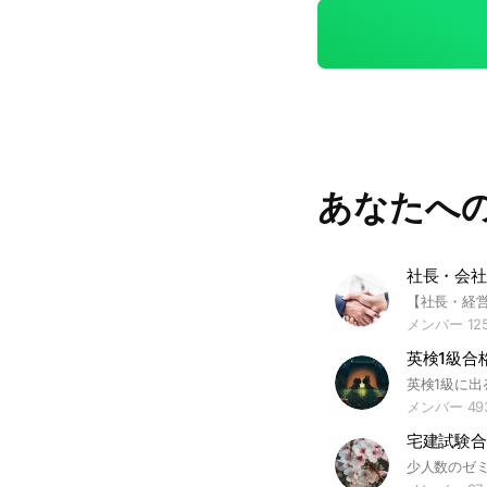
#プレミアム #クレ
あなたへ
社長・会社
メンバー 125
英検1級合
メンバー 49