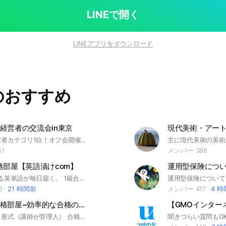
ジットカード #平
LINEで開く
LINEアプリをダウンロード
のおすすめ
経営者の交流会in東京
【社長・経営者カテゴリ1位！オフ会開催あります！】 東京の社長・会社経営者・自営業者が交流出来るように作りました！ 東京在住でなくとも、東京でビジネスされている方は参加OKです。 ※全く東京に来ない方は参加ご遠慮下さい。 ※社長・経営者の方のみお入り下さい、起業志望の学生などはご遠慮下さい、見つけ次第退会して頂きます。 ※マルチと情報商材屋は参加禁止です。 ※その他、荒らし行為などはおやめください
1
メンバー 388
格部屋【英語漬けcom】
英検1級に出る英単語が毎日届く。 1級合格の勉強の質問など英検1級を目指す・持ってる人なら誰でも参加OK！ #英検1級 #1級 #英単語 #英検 #一級
3
21 時間前
メンバー 417
4 
宅建試験合格部屋~効率的な合格のために
少人数のゼミ形式（講師が管理人） 合格する 勉強時間が無い、独学で要領が分からない方へ 宅建合格のためには、効率よく、必要最少限度の知識量と理解力があり、それだけを活用した解法テクニック=正解力も使えば、短期間でも合格出来ます。「試験当日の科目別得点イメージ」をして「現状から逆算」をして「その差を埋める」ことが大事 ここのルール ★「大事なノート」のゴンの自己紹介にコメントとして自己紹介を 1 前向きに取り組む。自分が決めたこと、必ず応援してくれる人がいる。その環境に感謝 2 ここでは講義は不可能です。できるのは ①合格のための必要最小限度の知識の取捨選択 ②それら知識の背景にある理解力向上のお手伝い ③以上をフル活用した正解力のスキルアップの伝授 3 自分の回答の心がけ ①皆さんが見るので、個人への回答では無く、折角なので皆さんもためになる回答 ②質問によっては、ご自身でテキストで確認をということを回答します。それはテキスト読むこと等から理解力が向上高すると信じているから ③理解力向上に寄与するように長くなっても関連論点も回答 ④正解力スキルのための問題解説 合格への光がここにあることを #宅建#宅建試験#宅地建物取引士#資格#合格#2021#受験勉強#2022#2024#試験勉強#2025年