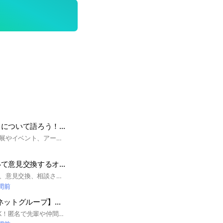
現代美術・アートについて語ろう！【美術展、イベント、アーティスト、作品、アート全般情報】
主に現代美術の美術展やイベント、アーティストの話題を扱う部屋です。他にも美術全般の話、たまには雑談など、ゆるくみんなで語りましょう。 【注意】botやスパム対策のため承認を設けています。好きな美術館を教えてください。
運用型保険について意見交換するオープンチャット
運用型保険について、意見交換、相談されたい方は、ご参加ください。 また、運用型保険に詳しい方、実際に販売されている方も、ご参加ください。 このまま、この保険に入っていていいのだろうか？ 保険を解約して、自身で運用したほうが良いのだろうか？ 変額保険 外貨建保険 外貨建て保険 貯蓄型保険 養老保険 学資保険 個人年金保険 ユニットリンク ソニー生命 アクサ生命
時間前
【GMOインターネットグループ】志望者向けグループ
聞きづらい質問もOK！匿名で先輩や仲間に相談しよう！ 就活サイトunistyleが運営するGMOインターネットグループの就活情報(選考対策/企業研究)共有グループです。 #就活 #GMOインターネットグループ #IT・通信業界 #インターンシップ #本選考 #unistyle #ユニスタイル #面接 #採用 #内定 #ES #エントリーシート #自己分析 #業界研究 #企業研究 #自己PR #ガクチカ #学生時代頑張ったこと #志何望動機 #webテスト #ウェブテスト #GD #グループディスカッション #グルディス #OB訪問 #企業選び #就活対策 #就活準備 #大手企業 #日系企業 ▼unistyleが運営するIT・通信のオプチャグループ▼ SCSK / 日鉄ソリューションズ（NSSOL） / 伊藤忠テクノソリューションズ(CTC) / 電通総研(旧:電通国際情報サービス（ISID)) / 大塚商会 / Speee / TIS / 日本タタ・コンサルタンシ―・サービシズ(TCS) / BIPROGY(日本ユニシス） / Sky / メルカリ / Sansan / サイボウズ / 富士ソフト / freee / SmartHR / GMOインターネットグループ / トレンドマイクロ / 東京海上日動システムズ / jinjer / ミクシィ / フューチャー / 日本ヒューレット・パッカード / みずほリサーチ＆テクノロジーズ / ディー・エヌ・エー(DeNA) / グーグル(Google) / 日本マイクロソフト / NECネッツエスアイ / 三菱UFJインフォメーションテクノロジー(MUIT) / ニッセイ情報テクノロジー / オービック / マイクロアド / HRBrain / 農中情報システム / 日立システムズ / シンプレクス / ジーニー(Geniee) / JSOL / 日立ソリューションズ / キンドリルジャパン / ワークスアプリケーションズ / トヨタシステムズ / SHIFT / NTTドコモ / KDDI / ソフトバンク / NTT東日本 / NTT西日本 ▼GMOインターネットグループの企業研究はこちらから▼ https://x.gd/aW5xH