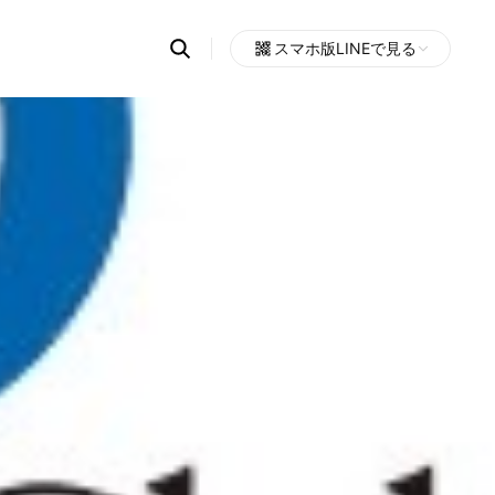
Search
スマホ版LINEで見る
OpenChats
Open
or
search
messages
area