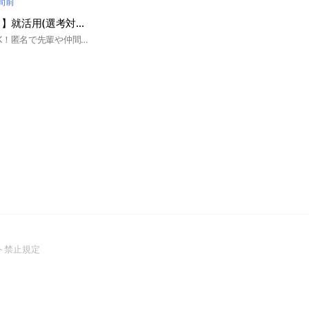
時間前
【三井住友カード】就活用(選考対策・企業研究)グループ
聞きづらい質問もOK！匿名で先輩や仲間に相談しよう！ 就活サイトunistyleが運営する三井住友カードの就活情報(選考対策/企業研究)共有グループです。 #就活 #三井住友カード #カード業界 #インターンシップ #本選考 #unistyle #ユニスタイル #面接 #採用 #内定 #ES #エントリーシート #自己分析 #業界研究 #企業研究 #自己PR #ガクチカ #学生時代頑張ったこと #志何望動機 #webテスト #ウェブテスト #GD #グループディスカッション #グルディス #OB訪問 #企業選び #就活対策 #就活準備 #大手企業 #日系企業 ▼unistyleが運営するカードのオプチャグループ▼ 三井住友カード / ジェーシービー(JCB) / 三菱UFJニコス / クレディセゾン ▼三井住友カードの企業研究はこちらから▼ https://x.gd/jnDt7
(Open
ト禁止規定
in
a
new
window)