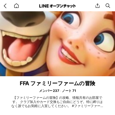
Go
share
se
back
to
home
FFA ファミリーファームの冒険
メンバー 237
ノート 71
【ファミリーファームの冒険】の攻略、情報共有のお部屋で
す。 クラブ加入やカード交換もご自由にどうぞ。特に縛りは
なく誰でもお気軽に入室してください。 #ファミリーファーム
の冒険 #ファミリーファーム #ファミリーファームアドベンチ
ャー #FamilyFarmAdventure #攻略 #雑談 #情報共有 #質