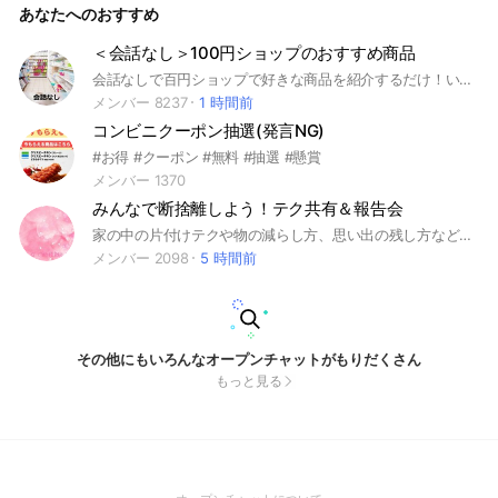
あなたへのおすすめ
問 #お得情報 #ゲーム #オンライン #オンゲ #シミュレ
ーション #農場 #シミュレーションゲーム #ffa
＜会話なし＞100円ショップのおすすめ商品
会話なしで百円ショップで好きな商品を紹介するだけ！いい商品に出会えますように！ #DAISO #ダイソー #seria #セリア #cando #キャンドゥ #雑貨 #ワンコイン #100均 #100円 #百均
メンバー 8237
1 時間前
コンビニクーポン抽選(発言NG)
#お得 #クーポン #無料 #抽選 #懸賞
メンバー 1370
みんなで断捨離しよう！テク共有＆報告会
家の中の片付けテクや物の減らし方、思い出の残し方などを共有！片付けできたら報告し合おう！ #断捨離 #大掃除 #片付け #ミニマリスト #掃除 #テク #お得 #節約 #収納 #スッキリ
メンバー 2098
5 時間前
その他にもいろんなオープンチャットがもりだくさん
もっと見る