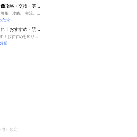
あつ森総合案内所🛖攻略・交換・募集・交流・イベント・質問
あつ森に関する 友達募集、攻略、 交流、アイテム交換、 企画イベント、質問など、 総合的な情報共有を中心とした ルームになります。 仲間と楽しく会話して あつ森ライフを深めよう！ 大事なノートを 御一読ください😉 #あつまれどうぶつの森 #どうぶつの森 #あつ森 #動物の森 #動物 #Switch #スイッチ #ゲーム #攻略 #情報 #交換 #募集 #DIY #交流 #通信 #住民 #島 #レシピ #マイデザイン #夢番地 #マリオ #家具 #フレンド #サンリオ #マルチ募集 #ニンダイ #アプデ #どう森 #アイテム #雑談 #任天堂 #ダイレクト #ハッピーホーム #ハッピーホームパラダイス #イラスト #おさわり #ハピパラ #ハピモリ #ハピ森
った今
「読書」好き集まれ！おすすめ・読書会・感想共有など・ジャンル指定なし【welps】
読書好きが集まります！おすすめを知りたい、おすすめしたい、読書会、感想共有など、ジャンル指定なし。本好きが本好きと仲良く語らうトークルームです！このチャットはオタクサークルwelpsが運営している誰でも自由に参加可能なチャットです。仲良くなるために定例懇親会やイベント企画をぜひ！
 分前
(Open
ト禁止規定
in