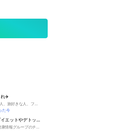
れ✈️
日本国内を旅行した人、旅好きな人、フラッと出かけるのが好きな人、これから色々行きたい人、情報交換しましょ🤗
った今
【本物の健康】ダイエットやデトックス、腸内改善、ファスティング、検査で病気の予測と予防
5000人以上参加の健康情報グループのチャット版で誰でも参加でき、あなたの健康情報をみんなと話したり学んだりしていきましょう デトックスやダイエットに繋がることも大歓迎！腸内環境やファスティングのこと、経験してみたいことも質問してみよう