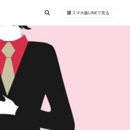
Search
スマホ版LINEで見る
OpenChats
Open
or
search
messages
area