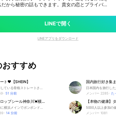
名だから秘密の話もできます。貴女の恋とプライバシ
LINEで開く
LINEアプリをダウンロード
のおすすめ
ト🖤【SHEIN】
国内旅行好き集ま
SHEINを利用している骨格ストレートさんのための情報交換オプチャ！ 目的にあわせてご参加ください♡ 【メインのオープンチャット】 SHEINの商品についての質問、レビューなど 【サブトークルーム】 ｢クーポン情報🎁｣ 似合う服を買って可愛くなりましょう🎀 大事なノート、アナウンスを必ず確認してください- ̗̀📢 骨格ストレートの情報が欲しい方であれば性別関係なく入っていただいて構いません！ ⚠荒らし目的の方はご遠慮ください。 またSHEINの商品であっても骨格に関係のある商品以外の話はお控えください。 多くの人が気持ちよく利用できるようご協力をお願いします🙇🏻‍♀️ #SHEIN#シーイン#垢抜け#骨格ストレート#骨スト#ファッション#クーポン
59
51 分前
メンバー 2285
た
ボンボンドロップシール神奈川💓横浜調査隊
神奈川県、特に横浜メインでボンボンドロップシールの新商品や売り切れ、入荷情報をみんなで調査するコミュニティです。#シルパト#ボンドロ#シル活
89
14 分前
メンバー 1081