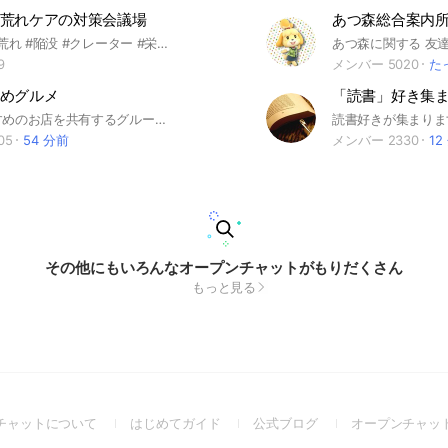
荒れケアの対策会議場
#ニキビ #肌荒れ #陥没 #クレーター #栄養 #寝不足 #化粧水 #乳液 #美容 #ストレス #ピーリング #プロアクティブ #ケア 何が効くのか、どのようなケアが良いのか、豆知識等があれば共有しましょう。 有識者さん大歓迎です。思う存分経験体験談、知識を放出してくれると嬉しいです。 なるべく多くの方が発言できる場にしたいと思ってます。 他チャットへの勧誘は即退場です☺️
9
メンバー 5020
た
めグルメ
大阪でおすすめのお店を共有するグループ！
05
54 分前
メンバー 2330
12
その他にもいろんなオープンチャットがもりだくさん
もっと見る
(Open
(Open
(Open
チャットについて
はじめてガイド
公式ブログ
オープンチャッ
in
in
in