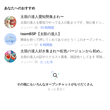
発表ですが、 運手を教えてもらったり太鼓へのアドバイスを
してもらったりと成長するきっかけも作れます！ オプ主は中
あなたへのおすすめ
途半端な実力ですが つい最近始めた初心者さん〜達人級の上
級者さんまでたくさんいるので是非どうぞ！
太鼓の達人愛知勢集まれ〜
太鼓の達人を愛知でやってる人の集まりです。初心者ドンだー歓迎です! みんなで楽しみましょう〜 #太鼓の達人
メンバー 36
10 時間前
teamBSP【太鼓の達人】
興味を持って押してくれてありがとう！このオープンチャットはteamBSPです！誰でも気軽に入ってきてください！！ 音ゲーなどを中心的に話すグループ です！他の内容はスレッドや他の部屋でお願いします ここのオープンチャットのリーダーは一応YouTubeやってます！登録してくれると跳ねて喜びます！！ 《注意事項》 ・他人を煽ったり悪口などを言わない事 ・他の人の事を尊重してください！ ・場が悪くなる言葉を控えてください(しないでね) 《大事なpoint》 ・このオープンチャットを管理者(Sprite)から送られて参加してない人は今後teamメンバーとしては加入させません！(11月頭から開始してます) 《BAN対象》 ・メインルームでの身内ノリ ・過度な自分語りや先陣を切りすぎる行為 ・メインルームでの別話題を広げすぎた場合 ・メイントークでの不適切発言及び、他人を煽るような言動 (BANの対象は副官であっても変わらず適用されます。気分を害してしまうなら抜けて貰って構わないし、入らなくて結構です。このルールは管理者だけでなく所属メンバーの一部と話して決めているルールです。) ・メイントークで他人を煽るような言動、行為など対象で
メンバー 37
6 時間前
太鼓の達人好き集まれ〜虹色バージョンから初めた人限定
太鼓の達人の話やリクエスト募集、雑談色々してます 即抜けはブロックさせていただきます。 初心者ドンだー大歓迎!!! みんなで太鼓の達人楽しもうぜ！
メンバー 35
たった今
その他にもいろんなオープンチャットがもりだくさん
もっと見る