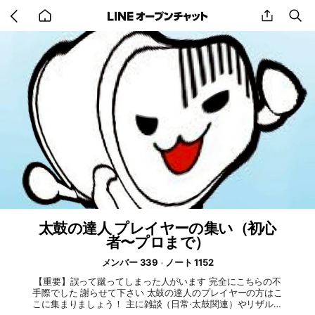
Go
share
se
back
to
home
太鼓の達人 プレイヤーの集い（初心
者〜プロまで）
メンバー 339
ノート 1152
【重要】誤って蹴ってしまった人がいます 完全にこちらの不
手際でした 謝らせて下さい 太鼓の達人のプレイヤーの方はこ
こに集まりましょう！ 主に雑談（日常·太鼓関連）やリザルト