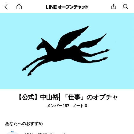
Go
share
se
back
to
home
【公式】中山裕| 「仕事」のオプチャ
メンバー 157
ノート 0
あなたへのおすすめ