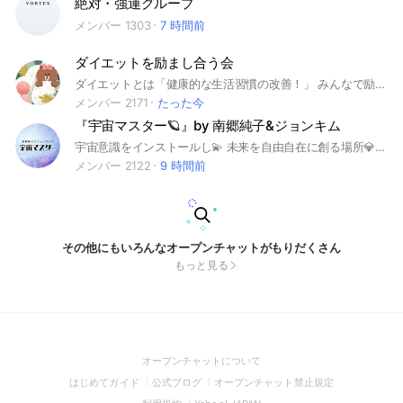
絶対・強運グループ
メンバー 1303
7 時間前
ダイエットを励まし合う会
ダイエットとは「健康的な生活習慣の改善！」 みんなで励まし合って継続しましょう✨ ⭐️大事なノートの確認を お願いします😊
メンバー 2171
たった今
『宇宙マスター🪐』by 南郷純子&ジョンキム
宇宙意識をインストールし💫 未来を自由自在に創る場所💎 誰でも参加できます。
メンバー 2122
9 時間前
その他にもいろんなオープンチャットがもりだくさん
もっと見る
(Open
オープンチャットについて
in
(Open
(Open
(Open
はじめてガイド
公式ブログ
オープンチャット禁止規定
a
in
in
in