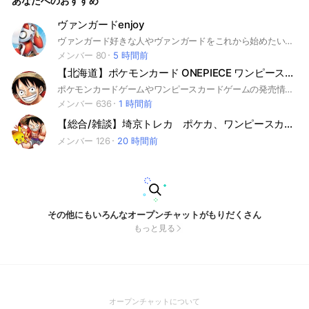
あなたへのおすすめ
ヴァンガードenjoy
ヴァンガード好きな人やヴァンガードをこれから始めたい人など！気軽に話しましょう✨✨リモート対戦などもOKです！
メンバー 80
5 時間前
【北海道】ポケモンカード ONEPIECE ワンピースカード 情報交換 販売情報共有 札幌
ポケモンカードゲームやワンピースカードゲームの発売情報などを共有する！
メンバー 636
1 時間前
【総合/雑談】埼京トレカ ポケカ、ワンピースカード、高騰トレンド、埼玉、東京、神奈川、千葉
メンバー 126
20 時間前
その他にもいろんなオープンチャットがもりだくさん
もっと見る
(Open
オープンチャットについて