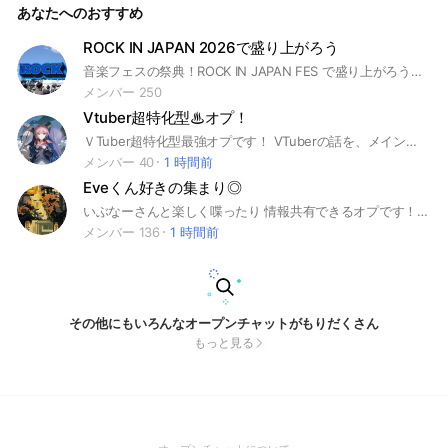
あなたへのおすすめ
ROCK IN JAPAN 2026で盛り上がろう
音楽フェスの祭典！ROCK IN JAPAN FES で盛り上がろう！ 情報交換や参加者への質問、アーティストの感想などなど語ってください #ロッキン #ロッキンジャパン #RIJF #2024 #音楽 #フェス #fes #蘇我 #ひたちなか
メンバー 250
Vtuber超特化型♨︎オプ！
ＶTuber超特化型最強オプです！ VTuberの話を、メインとし、 雑談多めのオプチャです！ 大手から、個人勢まで、カモン！ 月1で、超特化企画を、本オプで、行います！（まだ、やったことない） 30人行ったら、副官を追加させていただきます！ ここは、Vオプしてます！ 準プロセカオプでーす！ 神オプですよー 温泉みたく、温かいオプを目指しておりますので荒らし.即抜けは、お控えください。 お願いします。 #ＶTuber#ホロライブ#にじさんじ#ぶいすぽっ#ミリプロ#神椿#少女革命計画#プロセカ#プロジェクトセカイ#ネオポルテ#あおぎり高校#VEE#すぺしゃりて#学マス #ときのそら#ロボ子さん#さくらみこ#星街すいせい#AZKi#夜空メル#白上フブキ#夏色まつり#アキ・ローゼンタール#赤井はあと#湊あくあ#紫咲シオン#癒月ちょこ#百鬼あやめ#大空スバル#宝鐘マリン#兎田ぺこら#白銀ノエル#不知火フレア#潤羽るしあ#角巻わため#天音かなた#常闇トワ#姫森ルーナ#桃鈴ねね#尾丸ポルカ#雪花ラミィ#獅白ぼたん#ラプラス・ダークネス#鷹嶺ルイ#博衣こより#沙花叉クロヱ#風間いろは#轟はじめ#一条莉々華#火威青#儒烏風亭らでん#音乃瀬奏#勉強
メンバー 40
1 時間前
Eveくん好きの集まり◎
いぶなーさんと楽しく喋ったり 情報共有できるオプです！ 元気で優しいいぶなーさんがたくさんいます！ ご気軽にどうぞ〜！ EveくんやEve家など話しましょ〜 Eveくん以外のことも話しておっけーです 雑談などもしましょ◎ #Eve #Eveくん #雑談 #音楽
メンバー 136
1 時間前
その他にもいろんなオープンチャットがもりだくさん
もっと見る