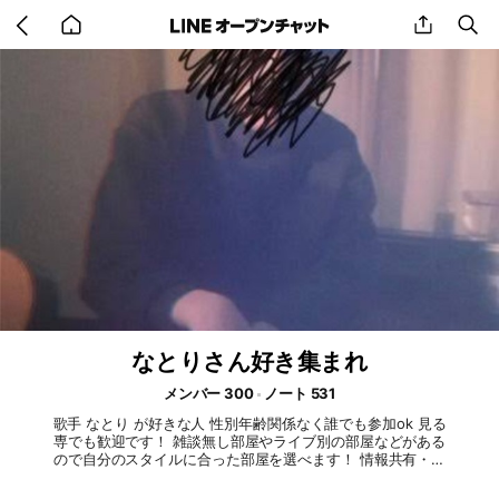
Go
share
se
back
to
home
なとりさん好き集まれ
メンバー 300
ノート 531
歌手 なとり が好きな人 性別年齢関係なく誰でも参加ok 見る
専でも歓迎です！ 雑談無し部屋やライブ別の部屋などがある
ので自分のスタイルに合った部屋を選べます！ 情報共有・質
問・雑談など自由にどうぞ なとりさんについて語り合おう！ #
なとり #natori #overdose