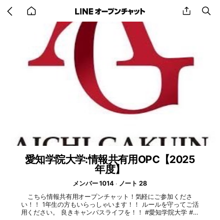
Go
share
se
back
to
home
愛知学院大学:情報共有用OPC【2025
年度】
メンバー 1014
ノート 28
こちら情報共有用オープンチャット！気軽にご参加くださ
い！！ 1年生の方もいらっしゃいます！！ ルールを守ってご活
用ください。 良きキャンパスライフを！！ #愛知学院大学 #愛