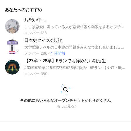
学 #大学 #愛知県 #AGU
あなたへのおすすめ
片想い中…
ここは恋愛に困っている人が恋愛相談や雑談をするオプチャです🫶🏻 年齢･性別関係なくみんなが恋愛相談し合ってます！ ･みんなの恋が実るように相談や意見交換をする ※チャット相談しずらい人はノートに書いてくれたら答えます！ ･恋愛相談以外は基本的に雑談が多いです！ ~まずは人数が多いところに入ってみてね！~ 入ったらまず挨拶をして、大事なノートから「ここのオープンチャットのルール」「管理人自己紹介」を見よう！ 頼れる管理人と副官と優しいメンバーで どこのオプにも負けない最高のオプチャです🫣💕 ぜひ入ってきてください！参加待ってます！ #片想い中 #恋愛相談 #恋バナ #中学生 #高校生 #雑談
メンバー 138
日本史クイズ会🇯🇵
大学受験レベルの日本史の問題をみんなで出し合いましょう。そして賢くなりましょう。一問一答形式でも、記述でも、何でも問題を出し合える自由な語り場です。 #日本史 #勉強 #大学受験 #一問一答 #合格
メンバー 286
4 時間前
【27卒・28卒】Fランでも諦めない就活生
#30卒#29卒#28卒#27卒#26卒#就活生#Fラン 【NNT・既卒・留年・ニート・社不】の方も大歓迎です。 Fラン大学生達で就活事情を話します。その他雑談もOK！（Fランの定義は聞くな！） Fラン大学内定者仲間も参加どうぞ。
メンバー 380
その他にもいろんなオープンチャットがもりだくさん
もっと見る