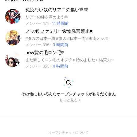
免疫ない奴のリアコの集い💙🩵
リアコの絆を深めよう🫶
メンバー 474
11 時間前
ノッポ ファミリー🌺🍻発言禁止❌
#タカの日本一周 #旅人 #日本一周 #湘南ノッポ
メンバー 396
3 時間前
new髪の毛ロン毛®️
また新しくロン毛のオプチャ始めました♩結束力✨
メンバー 355
4 時間前
その他にもいろんなオープンチャットがもりだくさん
もっと見る
(Open
オープンチャットについて