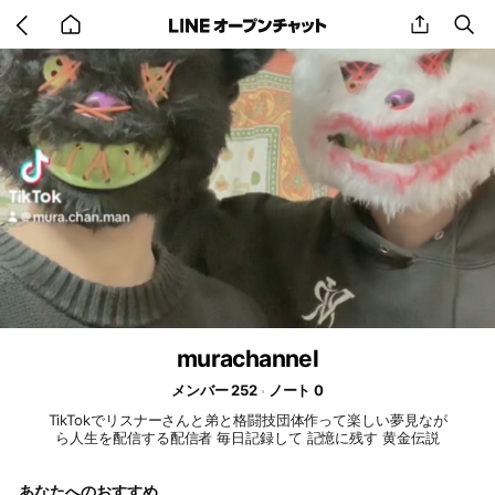
Go
share
se
back
to
home
murachannel
メンバー 252
ノート 0
TikTokでリスナーさんと弟と格闘技団体作って楽しい夢見なが
ら人生を配信する配信者 毎日記録して 記憶に残す 黄金伝説
あなたへのおすすめ