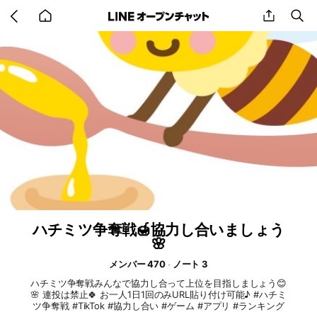
Go
share
se
back
to
home
ハチミツ争奪戦🍯協力し合いましょう
🌸
メンバー 470
ノート 3
ハチミツ争奪戦みんなで協力し合って上位を目指しましょう😊
🌸 連投は禁止🍀 お一人1日1回のみURL貼り付け可能♪ #ハチミ
ツ争奪戦 #TikTok #協力し合い #ゲーム #アプリ #ランキング