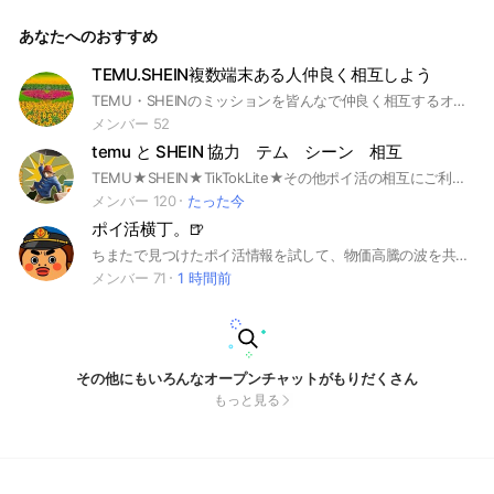
あなたへのおすすめ
TEMU.SHEIN複数端末ある人仲良く相互しよう
TEMU・SHEINのミッションを皆んなで仲良く相互するオプです。協力できる方のみ参加して下さい😊
メンバー 52
temu と SHEIN 協力 テム シーン 相互
TEMU★SHEIN★TikTokLite★その他ポイ活の相互にご利用下さい♪ #TEMU#無料ギフト＃魔法ラビット#ファームランド #PayPay#SHEIN#マネーツリー#マジックドロー＃育ててにやんこ#TikTokLite#TikTok#ポイ活
メンバー 120
たった今
ポイ活横丁。🍺
ちまたで見つけたポイ活情報を試して、物価高騰の波を共に乗り越える庶民の味方。ポイ活横丁🍺💦
メンバー 71
1 時間前
その他にもいろんなオープンチャットがもりだくさん
もっと見る