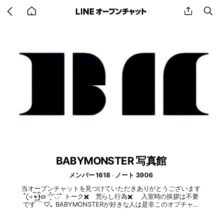
Go
share
se
back
to
home
BABYMONSTER 写真館
メンバー 1618
ノート 3906
当オープンチャットを見つけていただきありがとうございます‎
ꧦ𛰙᭜𖫴𖫰𖫱𖫳𖫲𖫲𖫳𖫴𖫰𖫱꛰ ᭜𖫴𖫰𖫱𖫳𖫲𖫲𖫳𖫴𖫰𖫱꛰ީᩝ𛰚ഒ·⸌̟͂̋⸍̑⸜̑⸝͂ ໋ トーク✖️ 荒らし行為✖️ 入室時の挨拶は不要
です ⌒♡｡ BABYMONSTERが好きな人は是非このオプチャで
写真を集めませんか？ ໒꒱ 入室されたらまず大事なノートをご
確認ください