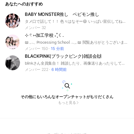
あなたへのおすすめ
BABY MONSTER推し ベビモン推し
タメ口で話して！！ 色々はなそー😄 いっぱい宣伝してねー #ベビモン #アヒョン #ローラ #チキータ #ラミ #パリタ #ルカ #アサ #おすすめのりだい
メンバー 32
⊹ 𓏲 ⑅加工学校 ˖˚ֶ ִֶ☾.
📖 𓈒𓂃 𝖯𝗋𝗈𝖼𝖾𝗌𝗌𝗂𝗇𝗀 𝖲𝖼𝗁𝗈𝗈𝗅 𓂃𓈒 📖 閲覧ありがとうございます 𓍯 校長のシュナです 🍀ྀི ꔫ･--･ꔫ･--･ꔫ･--･ꔫ･--･ꔫ･--･ꔫ ここはみんな優しくて 加工もちょ〜ゼツ可愛イ学校です .꣑୧︎︎.⋆ 元々190人ほどいた加工学校ですが 今は右肩下がり.. ᐡ• ·̭ •̥ᐡ そこで...！ 𓊆 𓈒𓂃 今なんと加工ガ貰えちゃウ 𓂃𓈒 𓊇 🎀 𝖤𝗏𝖾𝗇𝗍 𝗁𝗈𝗅𝖽𝗂𝗇𝗀 🎀 ここまで見てくれたなら 入ってくれますよね？ ꒰ ྀི ∩⸝⸝∩ ꒱ 承認めっちゃ早いです！ 中で待っています ⋆౨ৎ⏦ﾟ♡︎ ꔫ･--･ꔫ･--･ꔫ･--･ꔫ･--･ꔫ･--･ꔫ 𓊆 𝖲𝖾𝗍𝗍𝗅𝖾𝖽 𓊇 𝟤𝟢𝟤𝟧 𝟢𝟦/𝟢𝟣 🏷 𝖧𝖺𝗌𝗁𝗍𝖺𝗀 𓂃𓈒 𓂂𓏸 #BLACKPINK#Kep1er#NewJeans#ITZY#ME:I#TWICE#BABYMONSTER#fromis_9#ILLIT#NiziU#IVE#NMIXX#aespa#LE SSERAFIM#KISS OF LIFE#tripleS#MADEIN#SAY MY NAME#FIFTYFIFTY#IZ*ONE#MAMAMOO#OHMYGIRL#RedVelvet#(G)IDLE#KARA#少女時代#VIVIZ#STAYC #Hearts2Hearts#ALPHA DRIVE ONE#kickflip#WannaOne#RIIZE#TWS#JO1#INI#BOYNEXTDOOR#ZEROBASEONE#NCTWISH#&TEAM#NEXZ#EVNNE#AMPERS&ONE#ALL(H)OURS#WHIB#ENHYPEN#TREASURE#NCTDREAM#NCT127#WayV#StrayKids#TXT#ATEEZ#THEBOYZ#SEVENTEEN#P1Harmony#WEi#BAE173#DRIPPIN#EPEX#TEMPEST#YOUNITE#TNX#BTS#ASTRO#iKON#WINNER#DAY6#PENTAGON#SF9#VICTON#GoldenChild#ONF#VERIVERY#ONEUS#AB6IX#CIX#EXO#BTS
メンバー 150
15 分前
BLACKPINK(ブラックピンク)雑談会🙌
blinkさん全員集合！ 雑談したり、画像送りあったりしています🙌 下記のグループにも是非ご参加ください "blackpink情報サイト※挨拶、雑談🈲" https://line.me/ti/g2/HeIpZ20UOxSbIzgqwkASEyIHhGrz7Z8oC4S6OQ?utm_source=inv
メンバー 222
6 時間前
その他にもいろんなオープンチャットがもりだくさん
もっと見る