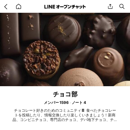
Go
share
se
back
to
home
チョコ部
メンバー 1596
ノート 4
チョコレート好きのためのコミュニティ🍫 食べたチョコレー
トを投稿したり、情報交換したり楽しくいきましょう！新商
品、コンビニチョコ、専門店のチョコ、デパ地下チョコ、チョ
コレートの話題は絶えません。 新規入会の方へ。挨拶コメン
トは禁止とさせて頂きます。 チョコレートくんへ個人的な質