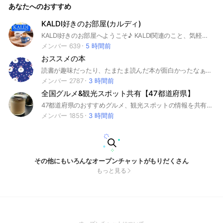
あなたへのおすすめ
問がある方は、インスタorツイッターのDMにご連絡くださ
い。 byチョコレートくん
KALDI好きのお部屋(カルディ)
KALDI好きのお部屋へようこそ♪ KALDI関連のこと、気軽に情報交換したり、お話しいたしましょう♬ KALDI商品の最新情報や限定イベント、商品の投稿、商品を使ったお料理、アレンジレシピなど、写真も多く掲載していっております。 KALDI情報がよく分かりますよ。 入室時には、オリジナル画像でのアイコン設定・お部屋のルールの一読をお願いしております。 #KALDI #カルディ #KALDI商品情報 #KALDI最新情報 #KALDI商品でのお料理投稿 #KALDI商品でのアレンジレシピ #KALDIの情報が良くわかる #KALDI好き #KALDIフリーク #気軽なトーク
メンバー 639
5 時間前
おススメの本
読書が趣味だったり、たまたま読んだ本が面白かったなぁ。 誰かに知ってもらいたいなぁ。 この本について語りたいなぁという方大募集です！ 出入り自由です、お気軽にご参加ください。最初に大事なノートからルールの把握をお願いします！
メンバー 2787
3 時間前
全国グルメ&観光スポット共有【47都道府県】
47都道府県のおすすめグルメ、観光スポットの情報を共有し合うする場です。 旅行や暮らしが楽しくなる「グルメ・観光」情報をシェアし合いましょう！ #北海道 #青森 #秋田 #宮城 #岩手 #山形 #福島 #栃木 #群馬 #茨城 #埼玉 #千葉 #東京 #神奈川 #山梨 #長野 #新潟 #石川 #福井 #滋賀 #岐阜 #静岡 #愛知 #三重 #奈良 #和歌山 #京都 #大阪 #兵庫 #鳥取 #島根 #広島 #岡山 #山口 #香川 #徳島 #高知 #福岡 #佐賀 #長崎 #熊本 #大分 #宮崎 #鹿児島 #沖縄 #日本 #旅行 #観光 #グルメ
メンバー 1855
3 時間前
その他にもいろんなオープンチャットがもりだくさん
もっと見る