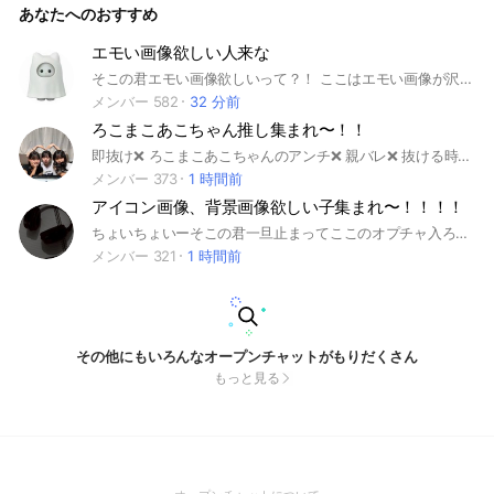
あなたへのおすすめ
す。（例（親バレ、など）） こんな感じかな！ 入ってくれる
のまってるよ！ /祝オプ建設記念日“10月5日” #シール帳#シー
ル#女子限定#女子#おしゃべり#雑談
エモい画像欲しい人来な
そこの君エモい画像欲しいって？！ ここはエモい画像が沢山あるよ！ 見ていって！ ここは雑談おっけぃだよ！ 写真はノートに投稿してね！ ⭕️な事 雑談 写真投稿 仲良くする事 ❌な事 荒らし スタ連（3個までしていいよ） 即抜け 個チャ交換 住所を教えない
メンバー 582
32 分前
ろこまこあこちゃん推し集まれ〜！！
即抜け❌ ろこまこあこちゃんのアンチ❌ 親バレ❌ 抜ける時は宣伝してからなら⭕️
メンバー 373
1 時間前
アイコン画像、背景画像欲しい子集まれ〜！！！！
ちょいちょいーそこの君一旦止まってここのオプチャ入ろ！アイコン画像、背景画像に困ってる子カモーン！ここならたくさんの人と色々な画像を共有できるよ！何がダメとかないからなんでもあげて！逆に欲しい！それに、画像以外にも色々な話しよ！「ルール」暴言❌勝手に抜ける❌キモイ事（下ネタなど）❌即抜け❌抜ける時は一言いって抜けてね！
メンバー 321
1 時間前
その他にもいろんなオープンチャットがもりだくさん
もっと見る