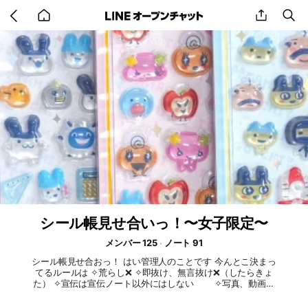
Go
share
se
back
to
home
シール帳見せ合いっ！〜女子限定〜
メンバー 125
ノート 91
シール帳見せ合おっ！ はい管理人のことです 今んとこ決まっ
てるルールは ✧荒らし❌️ ✧即抜け、無言抜け❌️（したらきょ
た） ✧宣伝は宣伝ノート以外にはしない ✧写真、動画を
トークに送るの❌ ですっ あ、荒らしさん通報&きょたね、 即
抜け、無言抜けに関してはやむを得ない事情の場合大丈夫で