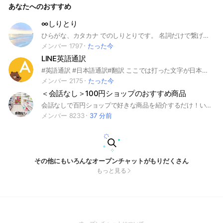
あなたへのおすすめ
ざいます。 オープンチャットのルールとして、互いに敬意と
思いやりを持って楽しめる環境作りに努め、また、投稿内容は
オープンチャットのテーマに沿っていること、特定の個人に対
∞しりとり
する誹謗中傷、ヘイトスピーチ、商業サイトへの誘導、わいせ
ひらがな、カタカナ でのしりとりです。 名詞だけで繋げます。しりとり しりとり#しりとり#しりとりゲーム
つな内容を含む投稿や表現、著作権や肖像権を侵害する行為等
を禁止しています。 お問い合わせがございましたら、お問い
メンバー 1797
たった今
合わせフォームからお送りください。また、LINEやサービスに
LINE英語通訳
関するお問い合わせについては、本オープンチャット上での回
答ができかねることをご了承ください。 今すぐ回答が欲しい
#英語通訳 #日本語通訳#翻訳 ここでは打った文字が日本語なら英語、英語なら日本語に通訳されます。宿題、学びたいことを気軽に学べます。楽しんでください
方へ こちらのChatGPTサブアカウントは随時質問を受け付け
メンバー 2175
たった今
ています。一日の回数制限がありますが回答はすぐに返しま
＜会話なし＞100円ショップのおすすめ商品
す。一度お試しください。https://lin.ee/T3nfGRd
会話なしで百円ショップで好きな商品を紹介するだけ！いい商品に出会えますように！ #DAISO #ダイソー #seria #セリア #cando #キャンドゥ #雑貨 #ワンコイン #100均 #100円 #百均
メンバー 8233
37 分前
その他にもいろんなオープンチャットがもりだくさん
もっと見る