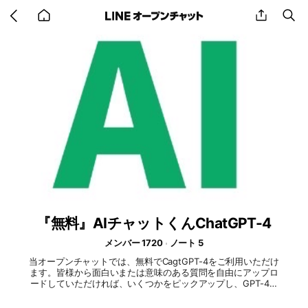
Go
share
se
back
to
home
『無料』AIチャットくんChatGPT-4
メンバー 1720
ノート 5
当オープンチャットでは、無料でCagtGPT-4をご利用いただけ
ます。皆様から面白いまたは意味のある質問を自由にアップロ
ードしていただければ、いくつかをピックアップし、GPT-4モ
デルによる実際の回答を返信いたします。 また、新しいメン
バーを招待すると、ピックアップ確率が上がるという特典もご