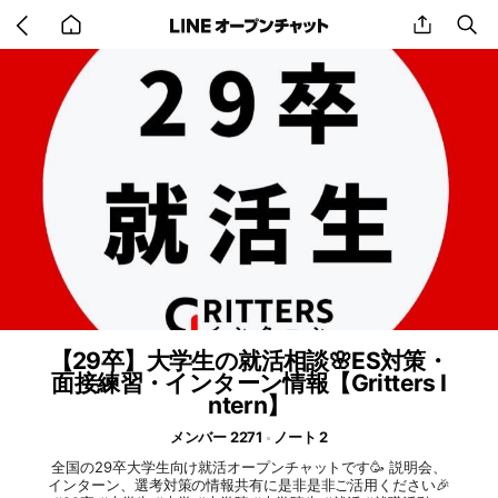
Go
share
se
back
to
home
【29卒】大学生の就活相談🌸ES対策・
面接練習・インターン情報【Gritters I
ntern】
メンバー 2271
ノート 2
全国の29卒大学生向け就活オープンチャットです🥳 説明会、
インターン、選考対策の情報共有に是非是非ご活用ください🎉