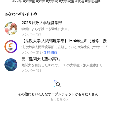
#29卒 #大学生 #大学 #大学院 #大学院生 #就活 #就職活動 #
インターン #サマーインターン #冬インターン #早期選考 #本
選考 #長期インターン #M1 # M2 #D1 #D2 #D3 #修士 #博士
あなたへのおすすめ
前期 #博士 #博士後期 #ES #エントリーシート#グループワー
ク #GD#グループディスカッション#自己分析#内定#選考#自
己PR#webテスト#Webテスト#WEBテスト#SPI #玉手箱#面接
2025 法政大学経営学部
#面接対策 #面接練習
学科によらず誰でも気軽に参加。
メンバー 121
【法政大学 人間環境学部】1〜4年生🌸（履修・授業・サークル）｜CAPS
法政大学人間環境学部に在籍している大学生向けのオープンチャットです🥳 授業やサークル、ゼミなどの情報共有に是非是非ご活用ください🎉 #法政大学 #人間環境学部 #大学 #CAMPANION
メンバー 318
3 時間前
元「難関大志望の高3」
難関大を目指した06です。 06の大学生・浪人生参加可
メンバー 158
その他にもいろんなオープンチャットがもりだくさん
もっと見る