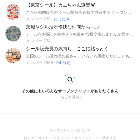
【東京シール】カニちゃん道楽🦀
こちら都内販売の シール情報を速報で共有する オープンチャット部屋となります😀 やる気ある方集まって下さい！ #ボンボンドロップシール #サンスター #ボンドロ #うるちゅる #サンリオ #Disney #ディズニー
メンバー 239
たった今
茨城🍠シル活🍈愉快な仲間たち 𓂃𓈒𓏸
シールをお探しの皆さん~👊🏼🔥 情報交換しませんか😳🩷❤️ #シルパト #ボンドロ #シール情報交換
メンバー 234
シール販売員の気持ち、ここに貼っとく
全国のシール販売員の皆さん、いろいろ愚痴りたいことも多いかと思います。ささいなことでも結構ですので、起きた出来事をみんなで共有しましょう！ ただし、購入者を蔑むような発言はNGです！節度をもって語りあいましょう！ ※シール販売員のためのオープンチャットです。お客様から販売員への質問、ご意見等はご遠慮ください #シール #ボンボンドロップシール #ボンドロ #シル活 #北海道 #青森 #岩手 #秋田 #山形 #福島 #栃木 #千葉 #東京 #茨城 #神奈川 #群馬 #埼玉 #新潟 #富山 #石川 #福井 #長野 #静岡 #愛知 #岐阜 #和歌山 #大阪 #京都 #兵庫 #京都 #奈良 #三重 #滋賀 #愛媛 #香川 #高知 #山梨 #山口 #徳島 #鳥取 #島根 #岡山 #広島 #鹿児島 #福岡 #熊本 #大分 #長崎 #佐賀 #沖縄 #雑談 #愚痴 #販売 #販売員 #店員 #本屋 #雑貨屋 #雑貨店 #文房具 #文具
メンバー 2669
54 分前
その他にもいろんなオープンチャットがもりだくさん
もっと見る
(Open
オープンチャットについて
in
(Open
(Open
(Open
はじめてガイド
公式ブログ
オープンチャット禁止規定