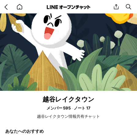
Go
share
se
back
to
home
越谷レイクタウン
メンバー 595
ノート 17
越谷レイクタウン情報共有チャット
あなたへのおすすめ