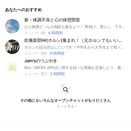
あなたへのおすすめ
新・体調不良と心の休憩部室
心と体調どっちの相談も載るよ〜！ 即抜け、荒らし、下ネタ、なりすまし、誰かが嫌になる事は言わないでね！！ 保健室というオープンチャットは 少人数で相談出来るから、大人数だと不安だなっていう人向け！体調不良と心の休憩部室はみんなで相談に載るオープンチャット！ みんなで仲良くしようね！
メンバー 68
4 時間前
吹奏楽部Hr(ホルン)集まれ！（元ホルンでもいいよ）
ホルンの話を沢山したいです！中学生から大学生まで様々いらっしゃるのでたくさん学べたりできます！ 一緒に楽しもう！ #吹奏楽部 #ホルン
メンバー 186
9 時間前
Jam'sのつぶやき
Mrs. GREEN APPLEに関する様々な情報を交換したり、愛を語ったりとJam'sの輪を広げ、絆を深める場所です！ 年齢性別関係なく、また、Jam's歴に関係なく全てのJam'sが対象です！！！ ⚠️誹謗中傷等不快な思いをするような発言、行動はやめてください。 ⚠️見かけた場合強制退出して頂きます。 参加している全ての人が心地よく交流できるようにみなさんでいい環境を作り上げて行きましょう！ #Mrs. GREEN APPLE #ジャムズ #Jam's #ミセス好き
メンバー 327
3 時間前
その他にもいろんなオープンチャットがもりだくさん
もっと見る