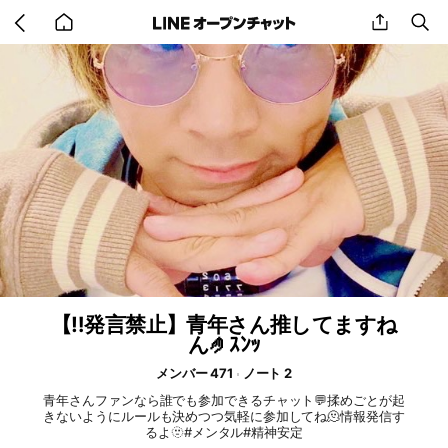
Go
share
se
back
to
home
【‼️発言禁止】青年さん推してますね
ん🤌ｽﾝｯ
メンバー 471
ノート 2
青年さんファンなら誰でも参加できるチャット💬揉めごとが起
きないようにルールも決めつつ気軽に参加してね🫠情報発信す
るよ🫥#メンタル#精神安定