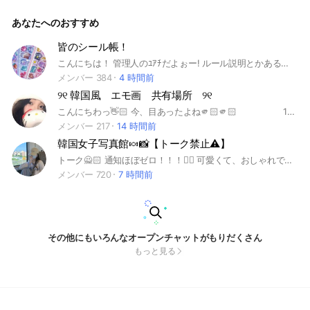
子限定のオプ!! (男の子は違うオプに入ってくれると嬉しいで
す) 4 皆で楽しく話し合おう🤍 ルールはこれくらい！ 皆で楽し
あなたへのおすすめ
く頑張ってこ！🥞🎀 ※抜ける時は理由を言ってからにしてくだ
さい ※オプの宣伝ありです🙆‍♀️でも宣伝だけして抜ける、宣伝目
的では入らないでください。 作成日 💗２♡２３５.３‎💗
皆のシール帳！
こんにちは！ 管理人のﾕｱﾁだよぉー! ルール説明とかあるから入る前に絶対見て このオプでは皆でシール帳を見せあったり 自分の趣味を投稿したり 話したりするオプです！ もちろん見るだけでも大丈夫だよ！ この文章読んでくれたそこの君1回入ってみない？ 圧かけてごめんね！ まず入ったらノートに自己紹介を書いてね！ 大事なノートの確認もよろしくね! ルール 喧嘩×(喧嘩したら謝りましょう) 下ネタ❌(下ネタは嫌がる人もいるからね) 即抜け❌(即抜けは悲しいかも) 重い❌️ 通知多い❌️ 何も言わずに抜けないでね! そしてこのオプは皆と仲良くしたいと思って作ったオプなので話してもらって大丈夫です タメ口全然大歓迎です！ 既読無視は辞めてね!傷つく人もいるからね！ 本オプで話すのは出来るだけ避けてください。本オプは挨拶をする所なので皆が話しているところに入ると名前が見えなくて困ります。 話したかったら雑談ルームに入ってください 夜20:30を超えたら雑談ルームに行ってね! 副官は一ヶ月に一回交換するよ！ 副官は荒らしが入ってきたりしたら管理人を呼んでくれればいいよ! 後軽くルール説明もしてほしい！ こんな感じでルールを守ってね！絶対とは言わないよ！ 年齢制限は無いよ！誰でも入ってね！ オプに入ったら挨拶して欲しいなぁなんて！ 是非入ってみてね！
メンバー 384
4 時間前
୨୧ 韓国風 エモ画 共有場所 ୨୧
こんにちわっ👋🏻 今、目あったよね🫵🏻🫵🏻 1代目管理人のむるです✊🏻💗 ここはエモい写真とか共有するとこだよん👊🏻❤️‍🔥 可愛いアイコン探してたりする子とか 友達つくりたい子とかにおすすめ‼️ 男子も女子も何歳でも大歓迎💓🙌🏻 管理人はちょー喋るから トークも飽きないと思うよ！笑 ルールはあんま厳しくないはず！ ルール 即抜け❌ 暴言❌ 画像タグ無し❌ (ノートや雑談ルームで喋って欲しいなっ) ね？そんなむずくないでしょ笑笑 同じようなオプは沢山あるけど ここに入ってくれると嬉しいなっ🐵☘️ きっと楽しいよ😘💕 君がきてくれるの待ってるねん 作った日 4月26日 50人達成 7月23日 100人達成 8月13日 200人達成 12月9日 #エモ画 #韓国風 #楽しい #エモい #儚い #雑談
メンバー 217
14 時間前
韓国女子写真館🍬📸【トーク禁止⚠️】
トーク🙅🏻 通知ほぼゼロ！！！❤️‍🔥 可愛くて、おしゃれでエモくて素敵な画像がたっっくさんあります！！ なにより、メンバーがオプに居やすくて、親バレもしにくい😶‍🌫️！！ コメ欄でコミュケーションとって楽しく活動してます💗 イベントもたくさんあって、絶対飽きないオプです！ 即抜けしても通報とかは全然しないので、ノリでもいいからぜひ１回見学してみてほしいなっ👀 🤍定員数🤍 800人 🤍設営日🤍 2023年8月15日 #韓国風#韓国#女子#女の子#トーク禁止 #提供#写真館#おしゃれ#エモ#kpop #トーク禁止#アニメ#雰囲気
メンバー 720
7 時間前
その他にもいろんなオープンチャットがもりだくさん
もっと見る