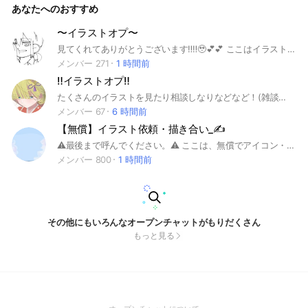
あなたへのおすすめ
〜イラストオプ〜
見てくれてありがとうございます‼️‼️🥹💕💕 ここはイラストのアドバイスが欲しい方から褒めまくられたい方まで、誰でも入っていただきたい‼️‼️という思いから作ったイラストオプです🫶💕💕 アニメや漫画、ゲーム、創作キャラクターなどなど 雑談・身内ネタ多いです‼️‼️通知貯まります‼️‼️💦 ですがイラストへの反応はみんなしてくれます‼️ なんなら雑談してるところにポンと置いた方が反応してくれます‼️‼️ 全然話遮ってもらって構いません‼️‼️👍💞💞 詳しいルールは大事なノートに記載しておりますのでご確認よろしくお願いします🙇 気になった方はいらっしゃい‼️みんなで歓迎いたします🫶💞💞 AI絵師様はご遠慮願います🙇🙇💦 追記 このオプは反応に関してのルールが他のイラストオプより厳しくなっていると思われます💦 具体的に話させていただきますと、自身が投下する時には直前の方のイラスト（推定3スクロール以内にあるもの）を必ず褒めてから投下していただきたいのです😢😢 それができそうにない方はこのオプは向いていないかなと想います😭💦‼️ そのほかにも厳しめのルールが多いのでゆるくしたい方は別のところへどうぞ🥲🥲🥲 #イラスト #アニメ #漫画 #絵描き #絵師 創設日 2025年9月16日火曜日
メンバー 271
1 時間前
‼️イラストオプ‼️
たくさんのイラストを見たり相談しなりなどなど！(雑談️⭕️)してるオプです‼️ きっとすぐみんなと仲良くできるので是非覗きに来て欲しいです！ もっと大きくしてみんなと楽しく雑談やお絵描きをしていきたいと思っておりますので一緒に大きくしてくれる方‼️ (時々絵チャなども！) 募集してます‪☺︎‬‪✌︎
メンバー 67
6 時間前
【無償】イラスト依頼・描き合い_✍
⚠️最後まで呼んでください。⚠️ ここは、無償でアイコン・イラスト等を依頼する、依頼を受け付けるという人が集まるオプチャです。 交換はお互いの利害が一致していればOK！ ✄－－－－－－ｷﾘﾄﾘ－－－－－－✄ ・アイコンは自作かフリーでお願いします！ゲーム･アニメのスクショ、AIイラスト❌ ・人が不快な気持ちになるような発言、依頼、その他のことをする方は強制退会です。 ・常識的な最低限のマナーは守ってください。(敬語を使う等)敬語を使っていない方は注意させて頂きます⚠️ ･見学⭕️ ※オプチャ、依頼、絵師初心者の方でも大歓迎です！ ⚠️【必読】 入ったら必ず、大事なノートの確認をお願いします‼️ ✄－－－－－－ｷﾘﾄﾘ－－－－－－✄ オプチャで会えるのを楽しみにしています！🫧 挨拶などは不要です！入室後はシステムメッセージをご一読ください！ #イラスト #イラスト依頼 #イラスト無償依頼 #無償依頼 #描き合い
メンバー 800
1 時間前
その他にもいろんなオープンチャットがもりだくさん
もっと見る