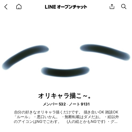
Go
share
se
back
to
home
オリキャラ描こ～。
メンバー 532
ノート 9131
自分の好きなオリキャラ描くだけです。 描き合いOK 雑談OK
「ルール」 ・悪口いかん。 ・無断転載はダメだお。 ・絵以外
のアイコンはNGでごわす。 (人の絵とかもNGです) ・グロ
い絵とかもNGだよ〜