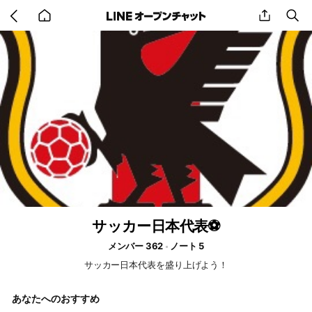
Go
share
se
back
to
home
サッカー日本代表⚽️
メンバー 362
ノート 5
サッカー日本代表を盛り上げよう！
あなたへのおすすめ