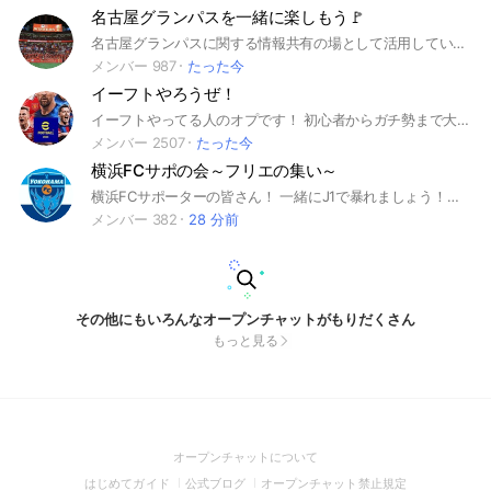
名古屋グランパスを一緒に楽しもう🚩
名古屋グランパスに関する情報共有の場として活用していただけたらと思います。 (Jリーグ J1 スポーツ 観戦 サポーター DAZN ACL サッカー ルヴァン 天皇杯 鯱の大祭典 グラコレ 愛知県 豊田市 みよし市 名古屋市 ワールドカップ W杯 日本代表)
メンバー 987
たった今
イーフトやろうぜ！
イーフトやってる人のオプです！ 初心者からガチ勢まで大歓迎‼︎ みんなで楽しみましょ〜 荒らし、暴言、垢交換等は禁止です！ #イーフト #イーフットボール #サッカー #初心者 #ウイイレ #e football #イーフトやろうぜ
メンバー 2507
たった今
横浜FCサポの会～フリエの集い～
横浜FCサポーターの皆さん！ 一緒にJ1で暴れましょう！！ もちろん、興味あるけど・・・横浜FCってどんなクラブなんだろっていう方も歓迎します😁 ＃yokohama fc ＃横浜 ＃サッカー ＃横浜FC #スポーツ
メンバー 382
28 分前
その他にもいろんなオープンチャットがもりだくさん
もっと見る
(Open
オープンチャットについて
in
(Open
(Open
(Open
はじめてガイド
公式ブログ
オープンチャット禁止規定